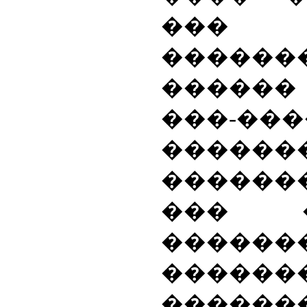
��
�����
������ 
���-�
������
������
��� 
����
������
������