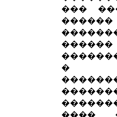
��� ��
������
�����
������
������
� ��
�������
������
������
���� 