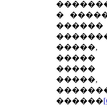
������
� ����
������
������
�����
�����
�����
�����
����
������
[