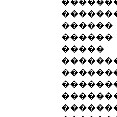
������
������
�����
�����
�����
������
������
������
����
�����