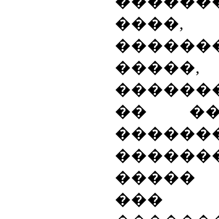
������
���
������
�����,
������
�� ��
�����
������
�����
��� 