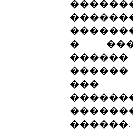
������
������
�������
� ���
������
������
��� �
������
������
������.