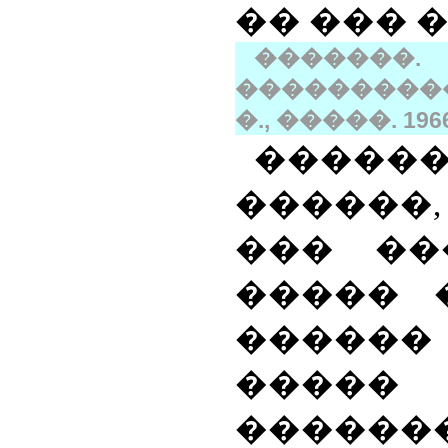
�� ��� 
�������.
����������
�., �����. 1966
�����
������,
��� ��
����� 
�����
�����
�����