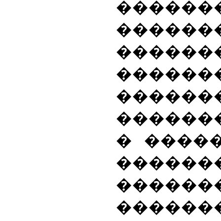
������
������
������
������
������
������
� �����
������
������
������