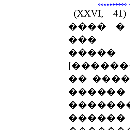
����������
|
(
XXVI
, 41
���� � 
��� �
�����
[������
�� ����
������
�����
������