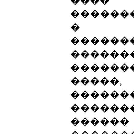
����
������
� ��
������
�����
�����
�����,
������
�����
������