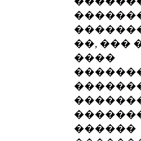
������
������
������
��, ��� 
����
������
������
������
�����
������