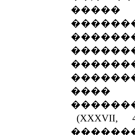
���
������
������
�����
�����
������
����
�������
(
XXXVII
, 4
�����