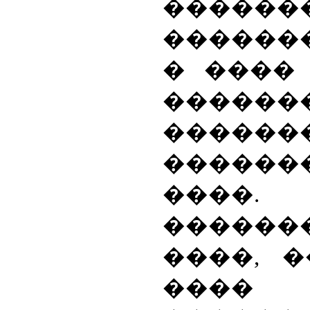
�����
������
� ����
������
������
�����
����.
������
����, �
���� 