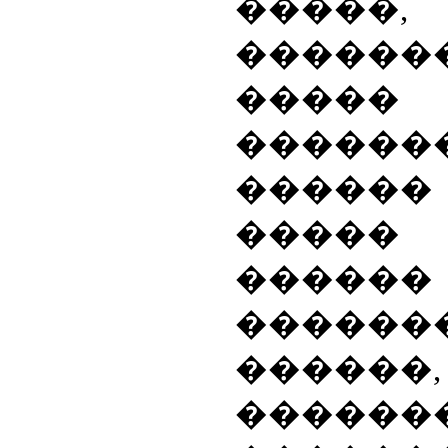
�����,
������
����
������
�����
����� 
������
������
������,
������