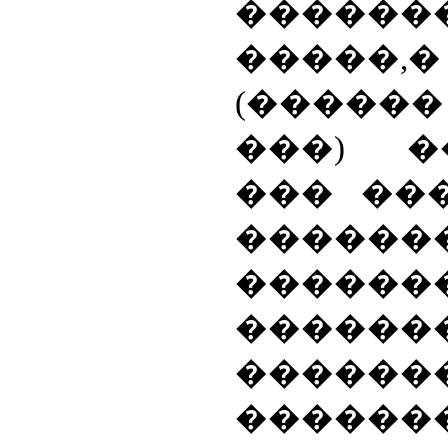
������
�����
(����
���) �
��� ��
�����
������
������
������
������