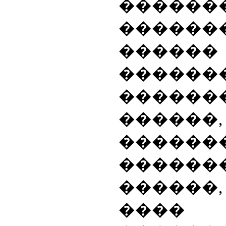
������
������
������
������
�����
�����
������
������
�����
����