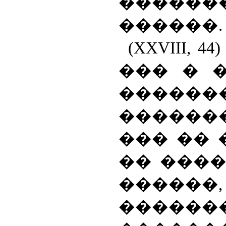
������
������.
(
XXVIII
, 4
��� � 
������
������
��� �� 
�� ����
���
������