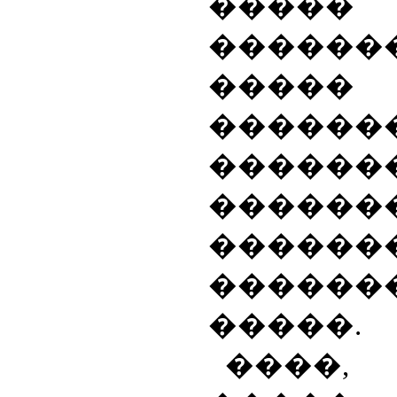
�����
������
�����
������
�������
�����
����
������
�����.
����