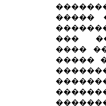
������
����� 
������
��� �
���� �
����� 
�����
����
������
������