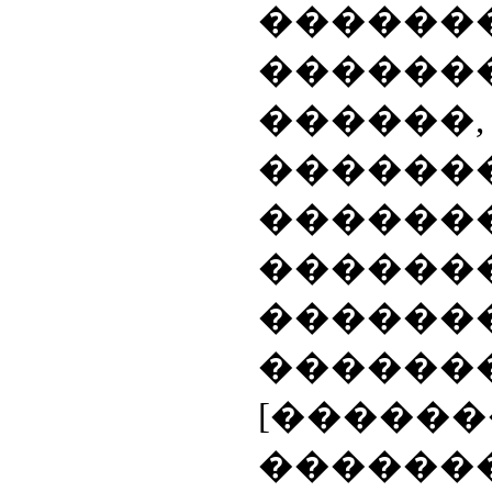
������
������
������,
�����
���
������
������
�����
[�����
������