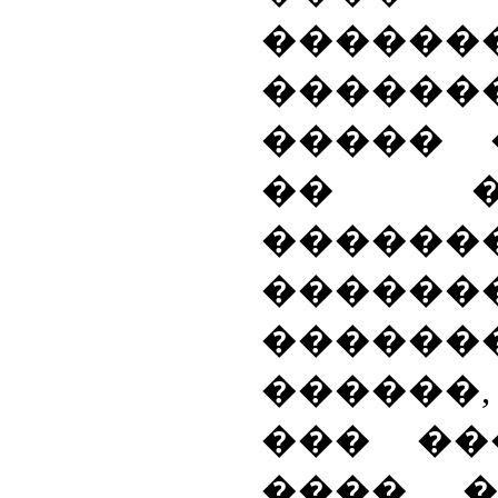
������
�������
����� 
�� �
���
������
������
������
��� ��
���� �