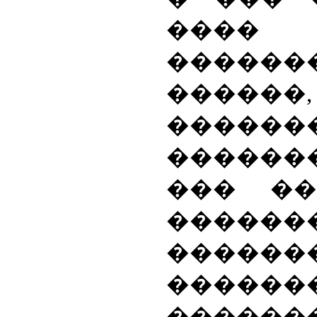
����
�������
������,
������
������
��� ��
������
�����
�����
�����