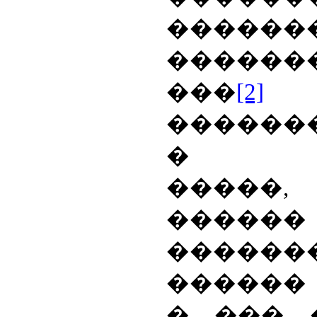
�����
������
���
[2]
�
������
� ��
�����,
������
������
������ 
� ��� 