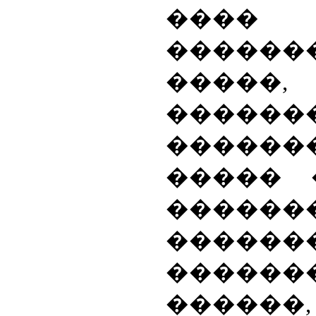
����
�����
�����
������
������
����� 
���
������
������
����