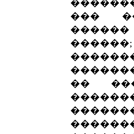
������
��� �
������
�����
������
�����
�� ��
������
�����
������