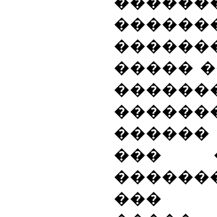
������
������
�����
����� �
������
������
������
��� 
������
��� 