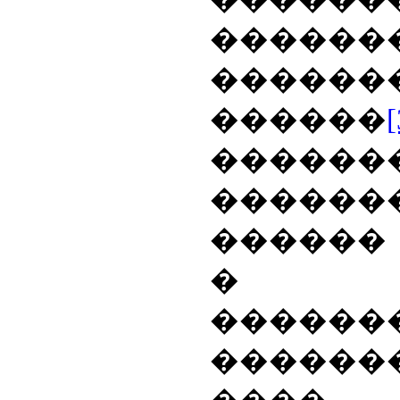
������
������
������
[
������
������
������
� �
������
�������