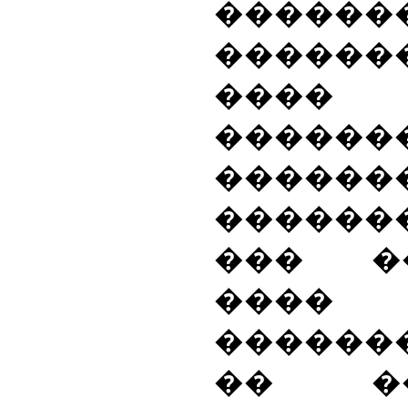
������
������
����
�����
������
������
��� �
����
������
�� �