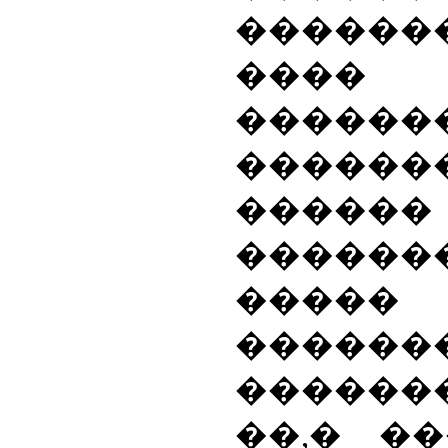
�����
����
������
������
������
������
�����
������
�����
��,� �