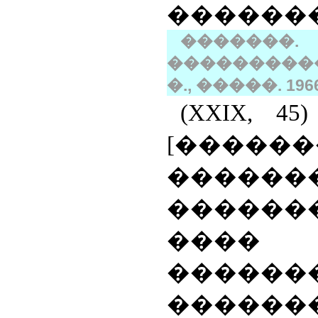
�������
�������.
����������
�., �����. 1966
(
XXIX
, 45
[�����
������
������
����
������
������