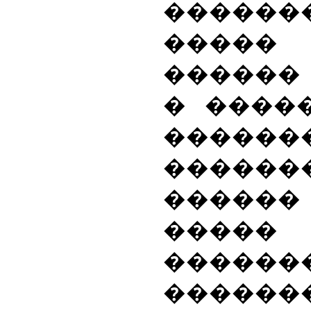
������
����� 
������
� ����
�����
�����
������
�����
������
�����