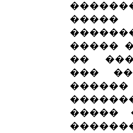
������
���
����
����� �
�� ���
��� ��
������
������
����� 
�������