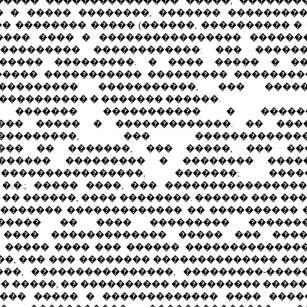
���� ��������������� �����, �������
 � ����� ��������, ������� ��������
 �������� ����� (������, ���������� � �
���� ���� � ���������������� ������
���������� ������������: ��� �����
����� ���������. � ���� ����� � �
����� ����������� ��������� ��������
��������� �����������, ��� ����
���������� � ������� ������.
 ������� ����������� � ����
���� ����� � �������������. �� ���
���������, ��� ������������
��� �� �������, ��� �����, ��� ��
������ ��������� � �������� �����
����������������, �������; ����
�.�.; ����� ����, ��� ���������������
� ������, ���� ��������. ������ ��� ���
�������� ������������� �� ���������� 
������ �� ���� ��������� �������
 ���� ������������� ����� ��� ���
� ����� ���� ��� ������ �������������
��, ��� ��� �������� �������������� �
��, ����������������, ���������-����
� �����, �� ���������� ���������� �����
��� ����� � ������������� ���� ����