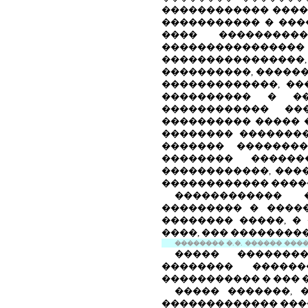
������������ ����
����������� � ���
���� ���������
���������������� 
���������������
����������, �����
�������������, ��
���������� � ��
������������ ��
���������� ����� �
�������� �������
������� �������
�������� ������
������������, ���
������������ ����
������������ 
��������� � ����
�������� �����, �
����, ��� ��������
�������� �.�. ������ �����.
����� ��������
�������� ������
����������� � ��� 
����� �������, 
������������� ����