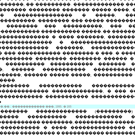
������, �� ���������. ������������� ��
������� �������� ������� ����� ����, 
�� ��������������� � �����, �
���������. �������� ��� ����� �������
�, �������� ��� ����������, ��� ��
����������� ���������� �����. �� �����
������������� � ���� �������, ������
������������� � ����������������
������������� �������, ����������
 ��� ����������� �������� � ���. � ��
��������� �������� �������� ������ �
� ���������� ����������� ������� �
�, ������ ����������� ����������
������, ������ ����� �����, ����������
����.
�������� ����������� �����������
������������� �������������, � ��� �
 ����������� ����������� �����������
�
��.: ������������ ���, 1995. � 205
������� ������������� (���������)
����� ���������� ������������ �
����������� ��������, ���������� �����
����������� � ���� �������������� �
���� ��������� � ����������� ��������