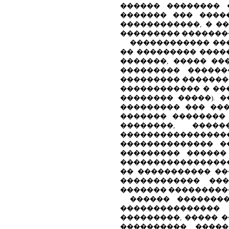
������ �������� 
������� ��� ����
������������, � �
��������� �������
������������ ��
�� ��������� ����
�������, ����� ��
��������� ������
��������� �������
������������ � ���
�������� �����). 
��������� ��� ���
������� ��������
��������, ����
��������������
�������������� �
��������� ������
�����������������
�� ����������� ��
������������ ���
������� ����������
������ �������
��������������� 
���������, ����� �
���������� ����