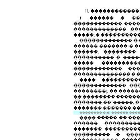
II. �����������
1. ������ � ��
������������ ����
������������� ��
�����, � ���������
������������� � 
������ ������� � �
������, ��������
���������� � ����
����� ���������
������������ ���
�������������� � 
���� ���������
������������� ���
��������); �� ����
�� �������� ������
������� �� �����, 
������� ������� ��
�������� �.�. ������ �����.
���� ����� �� ��
������ ��������
������� ���������
��������� � ���