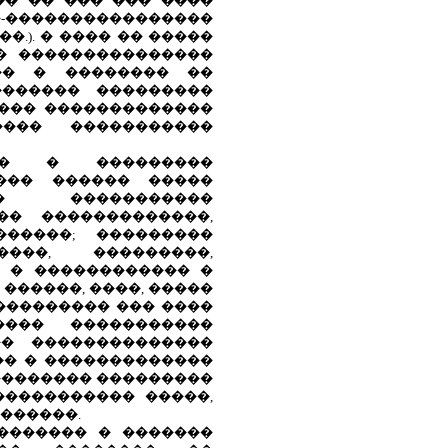
�� �� ��� ��� ����
�-����������������
�.). � ���� �� �����
� ���������������
�� � �������� ��
������� ���������
��� �������������
���� �����������
�� � ���������
��� ������ �����
� �����������
�� �������������,
�����; ���������
����, ���������,
� � ������������ �
 ������, ����, �����
��������� ��� ����
��� �����������
�� ��������������
�� � �������������
��������� ���������
����������� �����,
������.
������� � �������