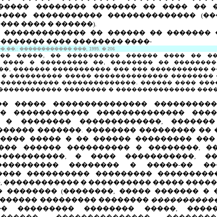
����� �������� ������� �� ���� �� 
����� ����������� �������������� (��
�� ���� � ������).
�, ������������� �� ������ �� �������
������� ���� �������� ����-
��.: ������������ ���, 1995. � 206
�� �����, �� ���������� ������ ���� �� ��
���� � ��������� ��, �������� �� ��������
��, ������� ����������� ��� ��� ����������� �
 � ���������� ����� �������������� �������� �
����������� ��������������. ������ ���� ����
������������ �������� � ��������������� �����
�� ����� ��������������� ����������
�� ������������ �������������� ����
 � �������� �������������, ������
������ �������. �������� ��������� �� 
���� ����� � �� ������ ��������� ��
��� ������ ���������� � ��������, �
�����������, � ���� �����������, 
���������� �������� � �����-�� ��
���� ���������� ��������� ����������
, ������������ � ���������� ����� �����
 �������� (��������, ����� ������� � 
������ ��������� ��������
�����������
�� ��������� �������� �����, ����