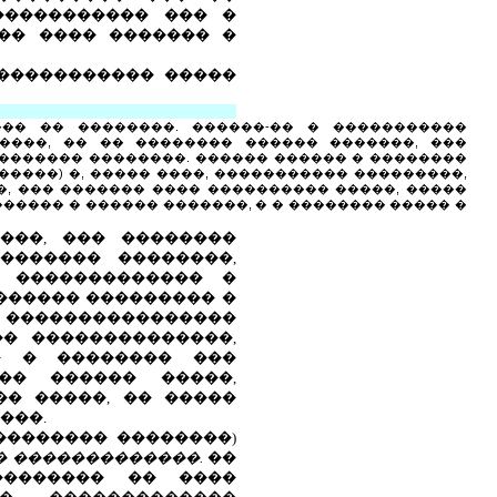
����������� ��� �
�� ���� ������� �
 ����������� �����
�� �� ��������. ������-�� � �����������
����, �� �� �������� ������ �������, ���
������� ��������. ������ ������ � ��������
����) �, ����� ����, ����������� ���������,
, ��� ������� ���� ���������� �����, �����
���� � ������ �������, � � �������� ����� �
���, ��� ��������
������� ��������,
� ������������� �
������ ��������� �
� ����������������
�� ��������������,
�� � �������� ���
�� ������ �����,
� �����, �� �����
���.
�������� ��������)
 �������������.
��
�������� �� ����