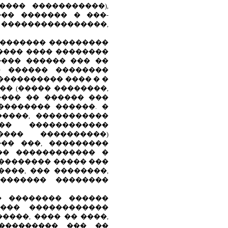
��� �����������),
�� ������� � ���-
 ����������������,
�������� ���������
���� ���� ��������
���� ������ ��� ��
� ������ ��������
��������� ���� � �
�� (����� ��������,
���� �� ������ ���
�������� ������. �
����, �����������
�� ������������
��� ����������)
�� ���, ���������
�� ������������ �
�������� ����� ���
���, ��� ��������,
 ������� ��������
� �������� ������
���� ������������
����, ���� �� ����,
��������� ��� ��