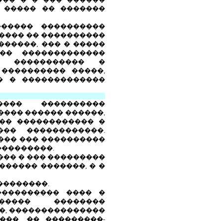
 ����� �� �������
����� ����������
 ���� �� ����������
������, ��� � �����
�� �������������
 � ����������� �
���������� �����,
� � �������������
���� ����������
���� ������ ������,
��� ������������ �
�� ������������.
���� ��� ����������
���������.
��� � ��� ���������
������ �������, � �
��������.
���������� ���� �
����� ��������
�, ���������������
��, �� ���������-