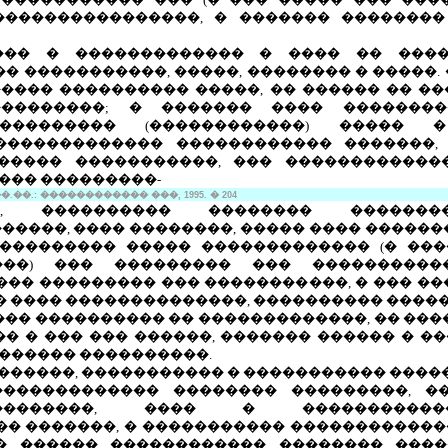
����������������, � ������� ��������
��� � ������������� � ���� �� ����
�� �����������, �����, �������� � �����.
���� ���������� �����, �� ������ �� ��
���������; � ������� ���� ��������
-���������� (������������) �����
������������� ������������ �������, 
������ �����������, ��� ������������
��� ���������-
��.: ������������ ���, 1995. � 204
�, ���������� �������� �������
�����, ���� ��������, ����� ���� ������
��������� ����� ������������� (� ��
���) ��� ��������� ��� �����������
��� ��������� ��� �����������, � ��� �
 � ���� ��������������, ���������� ����
��� ���������� �� �������������, �� ���
� � ��� ��� ������, ������� ������ � ��
������ ����������.
�������, ����������� � ����������� ����
������������� �������� ���������, �
��������, ���� � �����������
� �������, � ����������� ������������
� ������ ������������ �������� �����