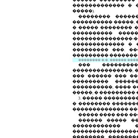
������������� � 
�����).
�������� �����
���������� �����, 
� ����� �������� �
���������� ����
���������������
������������� � 
��������� ���. �
��������� �������
�������� �.�. ������ �����.
��� ��������
���������������, �
��� ������ ��� ��
��������� �����
����������, ���� �
�����, � ���������
3. ����� ��������
� �������� �������
�������������� ��
����� ���� ��� �
������ ����� �
������������ 
�����������������
�������� �������