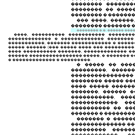
�������� �������
�������� �� ����
�������� � ��������
��� ����, �����
�������� ������� �
�������� �.�. ������ �����.
����, ���������� ����������� ��������
������������� � ������������� �������� 
�����������, ������� ������������ � �����
����� ������ (��� ����� ���� ��� ���������
���� ���������� �������, ������������� ��
������ ���������������� �����, � ������� �
� ������������� � ���������.
� ����� �� ���
���������, �����
����������������
�������� ����� ��
���� ����� ������
�������, ������ �
�����������, ���
������������ ��
���������� �� ��
������� � ��������
������� � ������
�������������� ��
��������� �����