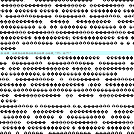
������, ��������������� �������
 ������������� �������� ���������. �
��� ������ �����, ������� �������� ��
�� ������������ ��������, ��������, �
�����������, ����� ��������� ����
��������� �.�. �� ������� ������� �� �
��������� ������� ���������� �������� �
 (�������� ���������) ����������� ��� 
������ �������� ���������������� � � 
����-
��.: ������������ ���, 1995. �.207
 ������ ���� ����������� �������
�� �������� ������������ ������� �
�, ��� ������������ �����, ����������
�� ��������, � ��������� ���������.
���, ���������� � �������� �������
�������� �������������� (��� �������
��, ��������� ������ ���������������� ��
��� ������������ �� ���� ���������
� ���:
��������� � ��������, �.�. ������� �����
������� �������� ���������� �����
 ������� ����� � ����������. ����� 
����� ����� ������������ ��������
 ������ ����������� � ������� ������ 
���� � �����, ����������� ������� ��