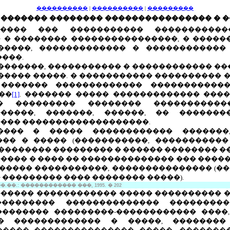
����������
|
����������
|
���������
� ������� �������� ���������������� � 
���� ��� ����������� �����������
 � �������� ����������������, � �����
�����, ������������� � ������������
����.
�������, ����������� � ������������ ��
����� �����. � ����������� ����������
 ������� ������������� �����������
��
[1]
. ������� ����� ������������� ����
� ��������� �������� �����������
�����, �������, ������, �� ������
���� �������������������.
���� � ����� ������������ �������
�� � ����� (�����������, �����������
��������� ��������� � ������ �������� ��
���� � ���� �� �������������� ��� ���
������ �����������, ��������������� (���
 ��������� ���� �������� �����).
��.: ������������ ���, 1995. � 202
������ ������������ ����� ���������� 
��������� �������������� ���������
������� ���������-������������ ����
� ������������� � �����, ��������