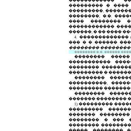
������������ ��
��������� � ����
���������, �������
��������, �.�. ���
���� �������� �
������������ ����
������, � �� ���� 
4. �������������
��� � � ������ ��
�������� ��������
�������� �.�. ������ �����.
�������� �����
����������� ����
�������� ��������
��������� � ������
�������� �����
����������, ����
��������� ��������
�������� �����
������� �������� �
1) ��������� ����
��������� ������
������� ��������
�������� � ��� �
�������� ��������
�����, �������� 