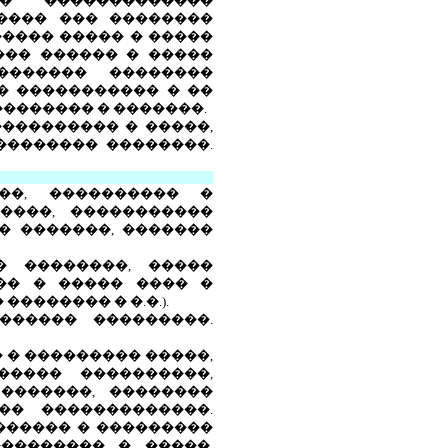
�� �������������
���� ��� ��������
����� ����� � �����
���� ������ � �����
������� ��������
� ����������� � ��
�������� � �������.
���������� � �����,
�������� ��������.
��, ���������� �
����, �����������
� �������, �������
� ��������, �����
�� � ����� ���� �
������ � �.�.).
������ ���������.
� � ��������� �����,
����� ����������,
�������, ��������
�� �������������.
������ � ���������
�������� � �����,