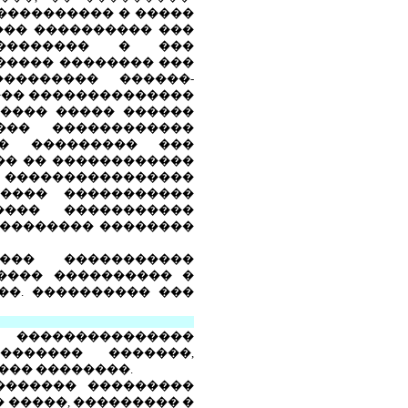
���������� � �����
��� ���������� ���
��������� � ���
����� �������� ���
�������� ������-
��� ��������������
����� ����� ������
��� ������������
�� ��������� ���
��� �� ������������
 ����������������
���� �����������
���� �����������
 �������� ��������
��� �����������
���� ���������� �
��. ���������� ���
 ���������������
������� �������,
��� ��������.
������� ���������
 �����, ��������� �