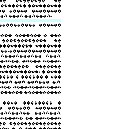
��� �������� ��
�������� ���������
�� ����� ��������
�� ���� �������-
���������� ������
���� ������� � ���
 ������������ ��
���������� �������
��-��������������
������������ ����,
�����. ����� �����
��������� �������
����������), � ����
��� � ������ � ���
�� ��� ������, �.�.
���� �������������
����-����������
� ���� �������� �
� ������ �������
�������� �������,
������� �� �������
��� ��������������
��� � � ��� ������