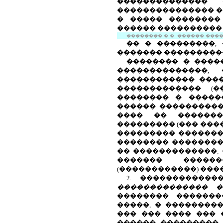
��������������
��������������� �
� ����� ��������
������ ���������� 
�������� �.�. ������ �����.
�� � ���������,
������� ���������
�������� � ����
��������������,
������������ ����
������������� (�
�������� � �����
������ ����������
���� �� ��������
��������� (��� ���
��������� �������
�������� ���������
�� �������������,
������� ������
(������������) ���
2. �����������
�������������� �
�������� �������
�����, � ��������
��� ��� ���� ��� 
������ ��������� 