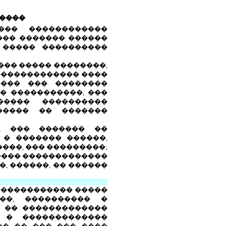
�����
��� ������������
��� ������� ������
 ����� ����������
��� ����� ��������,
 ������������� ����
���� ��� ��������
� �����������, ���
����� ����������
������ �� �������
, ��� ������� ��
 � ������� ������,
���, ��� ���������;
����� �������������
, ������, �� ������
������������ �����
��, ���������� �
, �� �������������
 � �������������