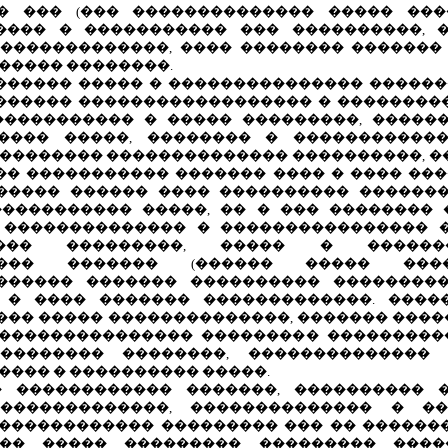
� ��� (��� �������������� ����� ����
���� � ����������� ��� ����������, �
��������������, ���� �������� �������
����� ��������.
������ ����� � ��������������� �����
������ ������������������ � ��������
����������� � ����� ���������, �����
���� �����, �������� � �����������
�������� �������������� ����������, ��
� ����������� ������� ���� � ���� ���
������ ������ ���� ���������� ������
���������� �����, �� � ��� �������� 
 �������������� � ���������������� �
���� ���������, ����� � ������
����� ������� (������ ����� ����
������ ������� ���������� ���������
 � ���� ������� �������������. ����
�� ����� ��������������, ������� ����
��������������� ��������� ����������
�������� ��������, ��������������
��� � ���������� �����.
� ������������ �������, ���������� 
�������������, �������������� � �
������������ ��������� ��� �� �������
��� ����� ��������� ��������� ����