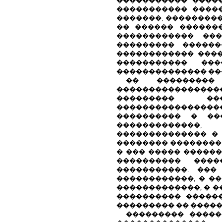
����������� �����
����������� �����
�������, ����������
�� ������ ������
������������ ��
��������� ������
������������ ���
����������� ���
�������������� ��
�� ���������
���������������
��������� ��
����������������
���������� � ��
�������������, 
�������������� � 
�������� �������� �
� ��� ����� �����
���������� ���
�����������. ���
������������, � �
�������������, � �
���������� ������
��������� �� �����
��������� �����