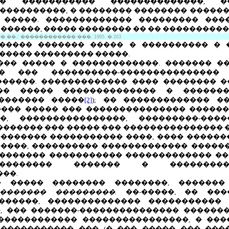
 � ����������� ��������������, 
����������, � �������� �������� �����
 �����. ������������� ��������� ���
������, ����� �������� �� �� ����������
��.: ������������ ���, 1995. � 203
 ����� ������� ����� � ���������� � 
����� ��������� �����.
��� ����� � �������������. ������� �
 � ��� ����������-���������������
�����. ������������� ���� �������� 
�� ����� �������������� � �������
������� �����
[2]
); �� ������������� �
��� ����� ��� ��������������� ������
, ����������������, ���������-���
������� ��� ����� ��� ��������������� �
������� ����������� ����, ���� �������
���, ���������� ������������� �������
 ������� ����������� ������������� �
�������� ������� � �����������
���.
�� ����� �������� ��������, ������
������� ���������.
��-�����, �� ���
������, �������������� ����������� 
�, ��� �������-��������������� ������
������������ ����������������, � ��
����������� ��� (� ��� ����� ��� ���