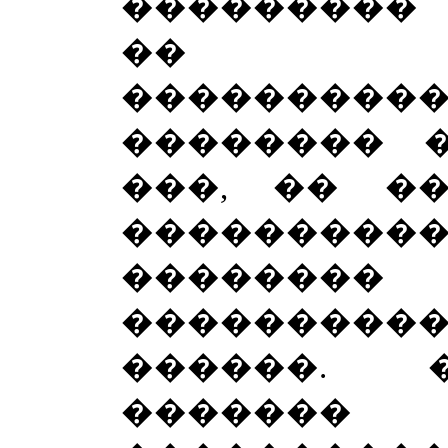
���������
�� ��
�������
�������� 
���, �� �
��������
��������
���������
������. 
������