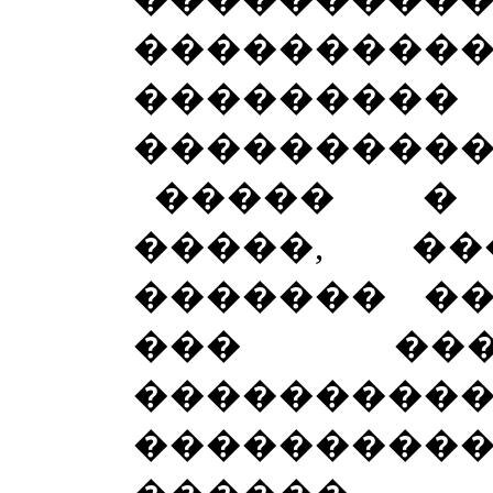
��������
���������
���������� 
����� � 
�����, ��
������� ��
��� ���
��������
���������