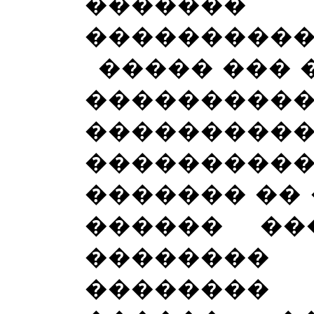
�������
����������
����� ��� 
�����
������
�������
������� �� 
������ ��
�������
�������