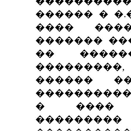
���������
������ � �.
���� ���
������� ��
�� �����
���������,
������ �
�����������
� ���� 
����