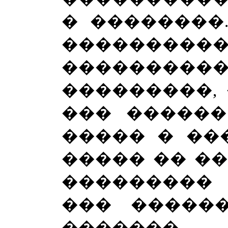
� ��������
��������
��������
���������,
��� ������
����� � ��
����� �� �
��������� 
��� �����
�������