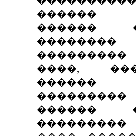
����������
������ 
������ 
�������
��������
����, ��
������
��������
������ 
��������