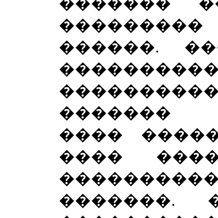
������� �
��������
������. �
�����
��������
������� 
���� ����
���� ����
��������
�������.