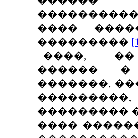
������
����������
���� ���
���������
[
����, ��
������ �
�������, ��
���������
��������� �
���� �����