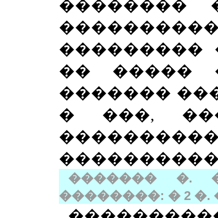
�������� 
���������
��������� 
�� ����� 
������� ��
� ���, ��
���������
���������
������� �. 
��������: � 2 �. �.
���������