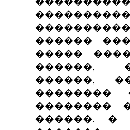
������
�������
��������
������ ���
����� ���
������, 
������, �
�������� 
�������� 
������. �