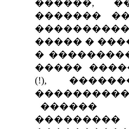
������, �
������� ��
��������
����� � ���
� ��������
����� ����
(!), ����
�����������
������ 
�������