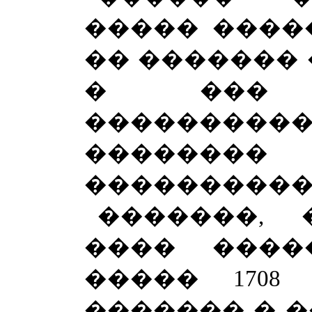
����� ����
�� ������� 
� ��� �
��������
����
����������
�������, 
���� ����
����� 170
������� � �