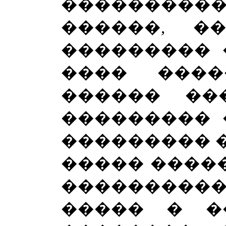
���������
������, �
��������� 
���� ���
������ ��
��������� 
��������� �
����� �����
��������
����� � �