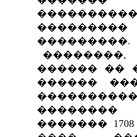
��������
�������
���������.
��������
������ �� 
������ ��
�����������
��������
������� 170