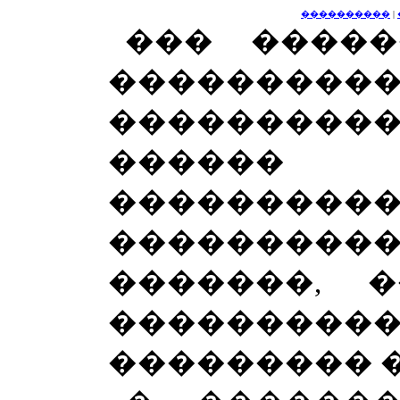
����������
|
��� ����
�������
����������
������
����������
�������
�������, 
��������
��������� �