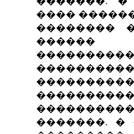
�������. �
���� ������
�������� 
�����
���������
�����
���������
����������
����������
�������. �