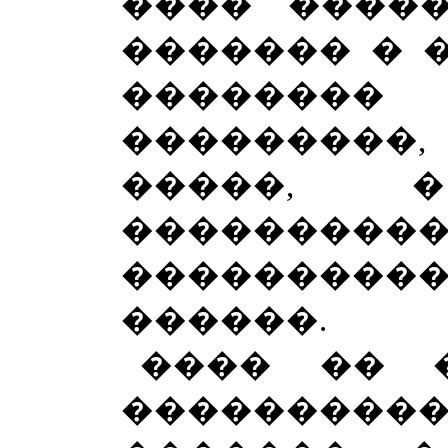
���� �����
������� � �
�������
���������
�����, 
������
��������
������.
���� �� 
����������