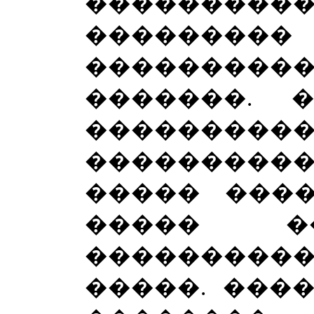
������
�������
���������
�������. 
���������
�������
����� ����
����� �
��������
�����. ����