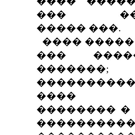
���� �����
��� ���
����� ���.
���� �����
��� ����
�������;
����������
���� �
�������� �
����������