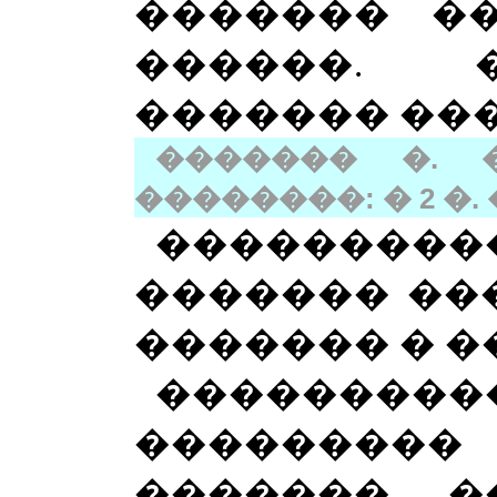
������� �
������. 
������� ��
������� �. 
��������: � 2 �. �.
��������
������� ��
������� � �
��������
�������
������� �