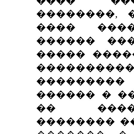
���� ��
��������, 
���� ���
������ ��
����� ����
��������
���������
������ � ��
�� ����
�������� ��