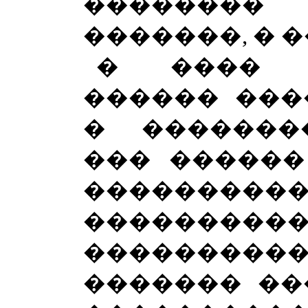
��������
�������, � 
� ���� 
������ ���
� �������
��� ������
����������
���������
��������
������� ��