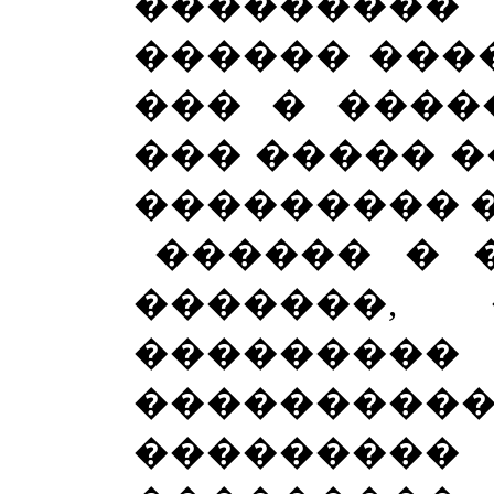
�������
������ ����
��� � ����
��� ����� �
��������� 
������ � 
�������,
����
����������
�������