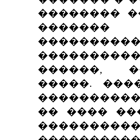
�������� �
�����
����������
����������
������, 
�����. ���
����������
�� ���� ��
���������
���������