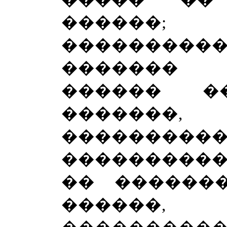
������; 
�������
�������
������ 
�������
��������
����������
�� ������
������, 