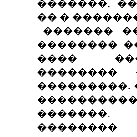
�������, �
�� � ������
������� �
�������� �
���� ��
��������
���������. 
�������
�������.
�������