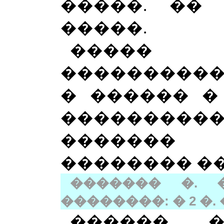
�����. ��
�����.
�����
����������
� ������ �
��������
�������
�������� ��
������� �. 
��������: � 2 �. �.
������ �