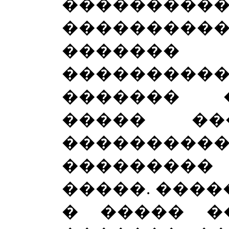
����������
���������
������
�������
������� 
����� ��
���������
��������
�����. ����
� ����� �