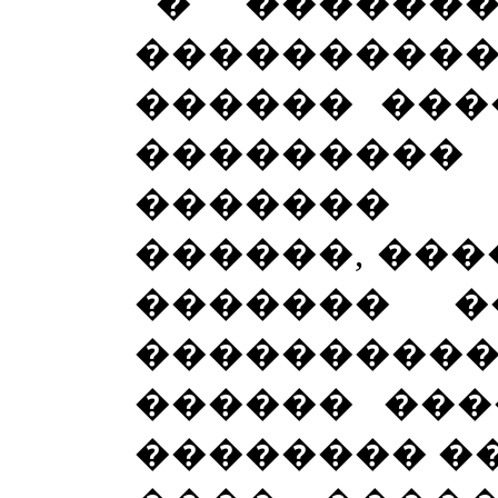
� �������
���������
������ ���
�������
������� 
������, ���
������� �
����������
������ ���
�������� ��