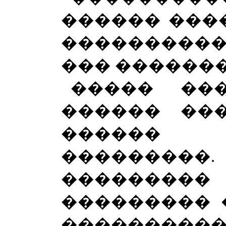
������ ���
����������
��� ������
����� ��
������ ��
������ 
���������
���������
��������� 
����������