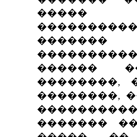
�����
�������
�����
��������
������ �
��������, 
��������, 
���������
������� ��
����� ��