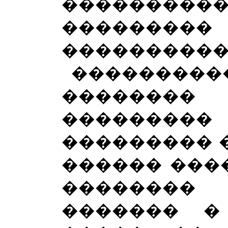
����������
��������
����������
��������
��������
�������
��������� �
������ ���
�������
������� �