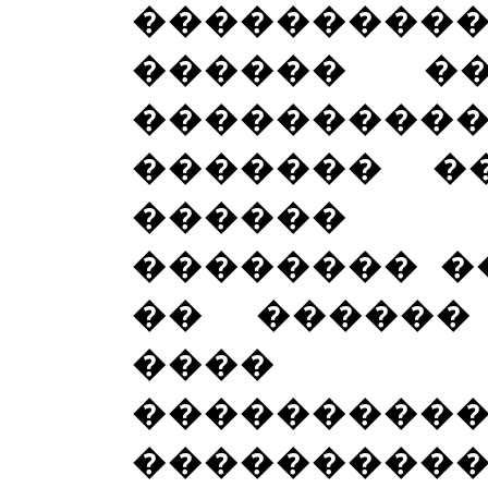
�������
������ �
����������
������� �
������ �
�������� �
�� ������
����
���������
����������