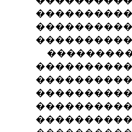
���������
���������
�������
����������
������
���������
���������
���������
����������
���������