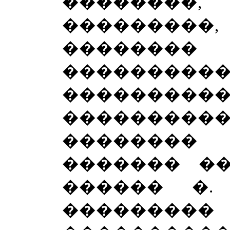
��������
���������,
�����
���������
���������
������
�������
������� ��
������ �.
��������