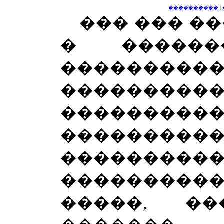
����������
|
��� ��� �
� ������
�����
���������
���������
���������
�������
����������
�����, ��