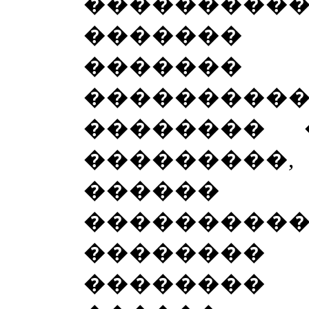
���������
�������
�����
���������
�������� 
���������,
������ �
��������
�������
��������