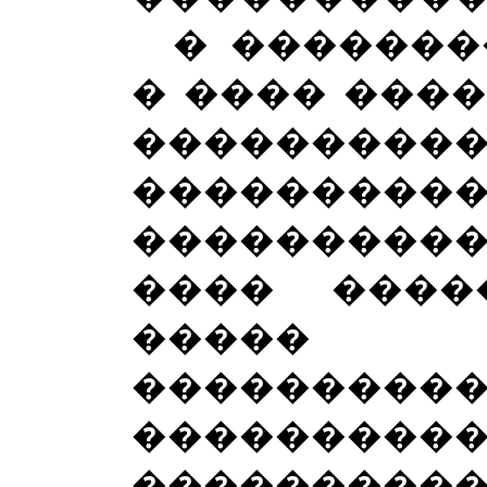
� �������
� ���� ���
���������
���������
��������
���� ����
����� �
����������
���������
��������