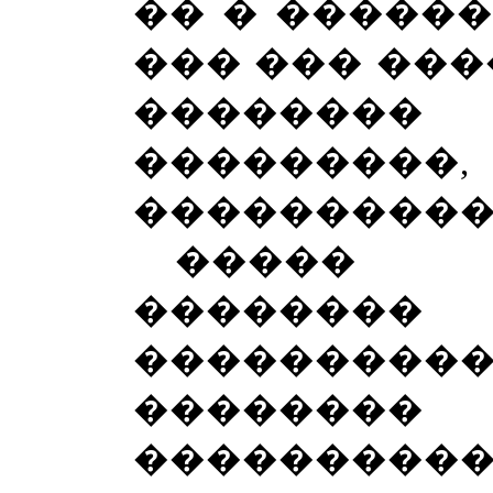
�� � �����
��� ��� ���
������
���������,
����������
����� 
�������� 
�������
�������
���������