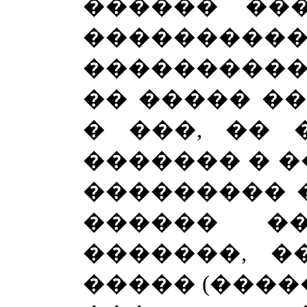
������ ��
���������
����������
�� ����� �
� ���, �� 
������� � 
��������� 
������ �
�������, �
����� (����