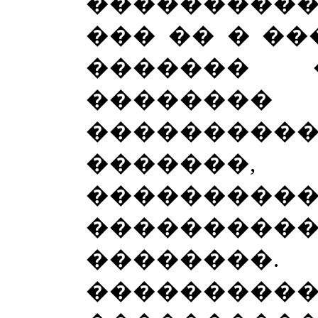
���������� 
��� �� � ��
������� 
��������
����������
������
���������
����������
��������
������