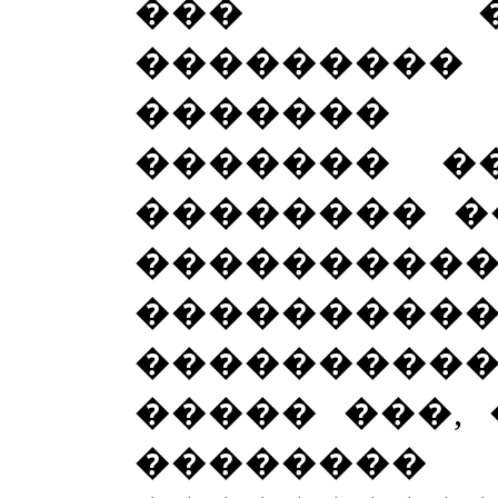
��� ���
�������
������� 
������� �
�������� �
�����
��������
���������
����� ���,
�������