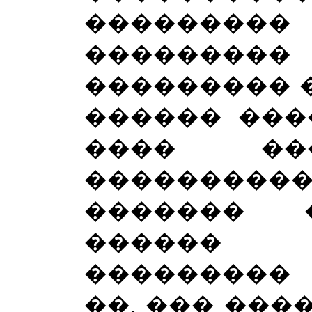
��������
��������
��������� 
������ ���
���� ��
����������
������� 
������ 
���������
��, ��� ���