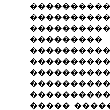
����������
���������
��������
�����
���������
���������
������
���������
���������
����� ����