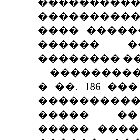
�������
����������
���� �����
������ �
�������� �
���������
� ��. 186 �
���������
����� ��
����� ����