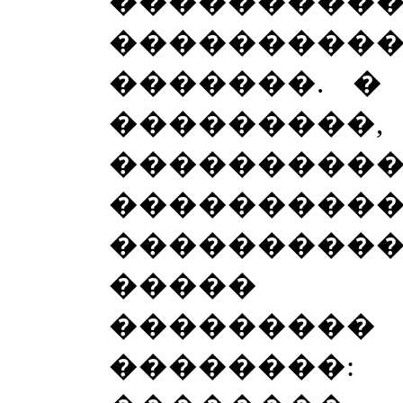
�������
��������
�������. �
�������
�������
���������
��������
����� �
�������
��������: