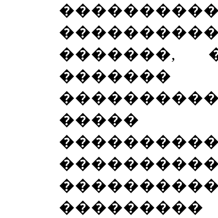
���������
����������
�������, 
�����
��������
����� 
���������
���������
���������
�������