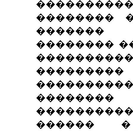
��������
�������� 
������� 
�������� �
����������
���������
���������
�����
��������
������ �