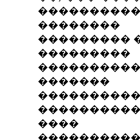
�����������
��������
��������� �
��������
���������
������
�������
���������
���� �
����������