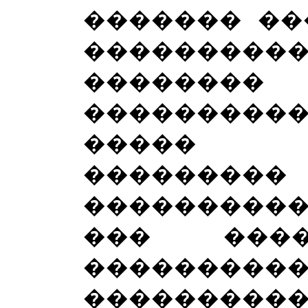
������� ��
����������
������
���������
����� �
��������
���������
��� ���
���������
���������