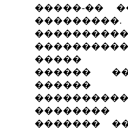
�����-�� 
��������
���������
�������
����� �
������ �
�����
��������
��������
������� �