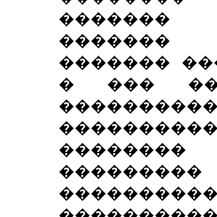
�������
�������
������� ��
� ��� ��
���������
������
��������
���������
���������
����������