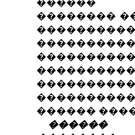
������ 
�������� ��
����������
���������
���������
��������
�������
���������
������ ���
������ 