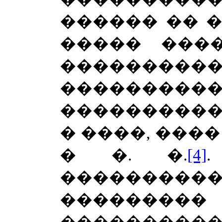
������ �� �
����� ���
���������
��������
���������
� ����, ���
� �. �.
[4]
�������
����