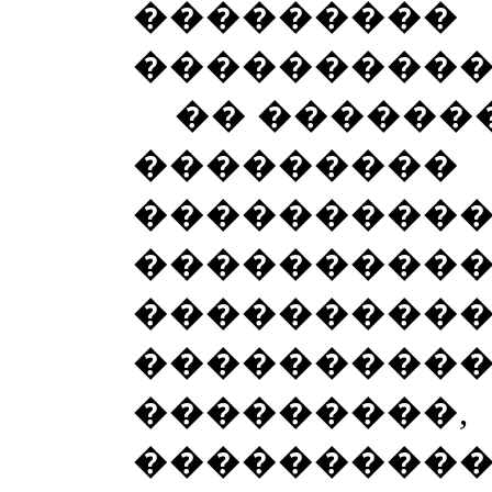
���������
���������
�� ��������
�������
���������
����������
�������
��������
���������
����������