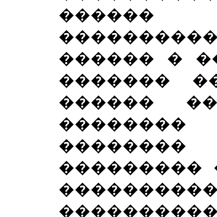
����
�������
������ � �
������� �
������ ��
�������
��������
��������� 
��������
���������