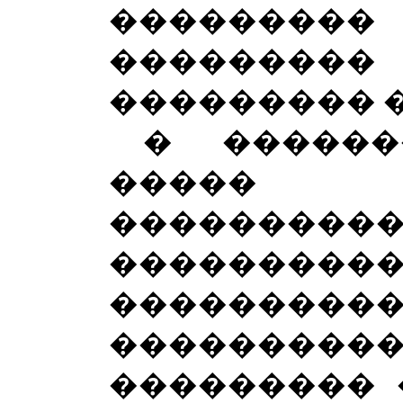
�������
��������
��������� 
� ������
�����
��������
���������
������
����������
��������� 