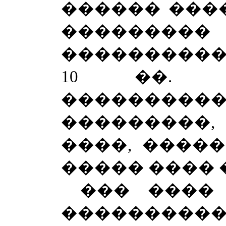
������ ���
���������
�������������
10 ��. 1
���������
���������
����, �����
����� ���� 
��� ����
���������