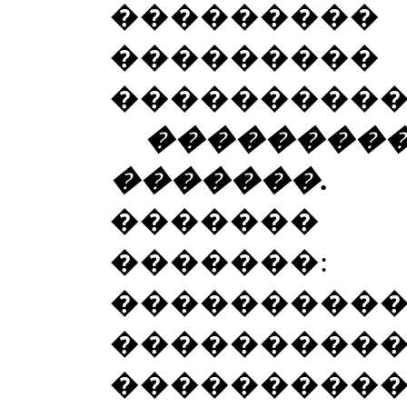
���������
��������
����������
��������
�������
.
������� 
������
���������
��������
����������