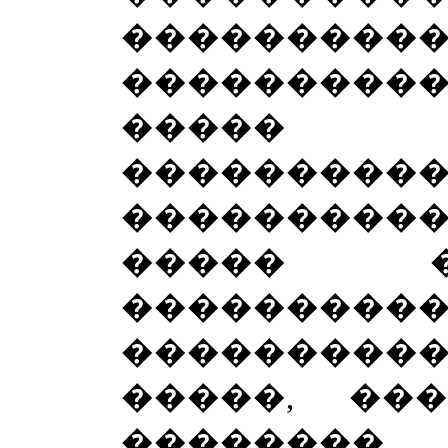
��������
����������
�����
����������
����������
����� ��
��������
��������
�����, ��
�������