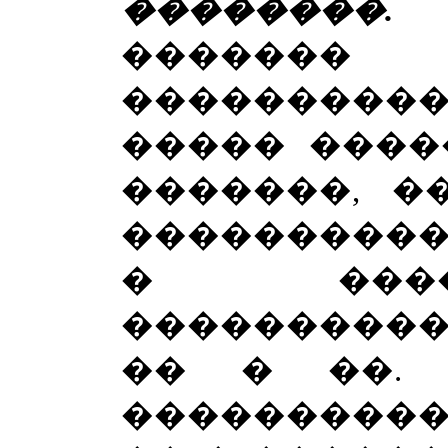
��������.
�
������� 
���������
����� ����
�������, �
����������
� ����
�����������
�� � ��. 
�����������