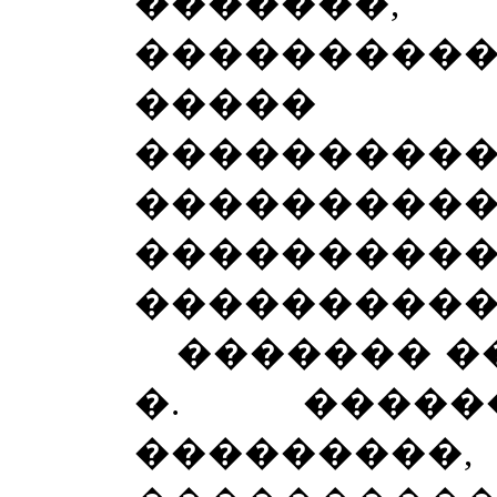
������
����������
�����
����������
�����
���������
����������
������� �
�. ����
������