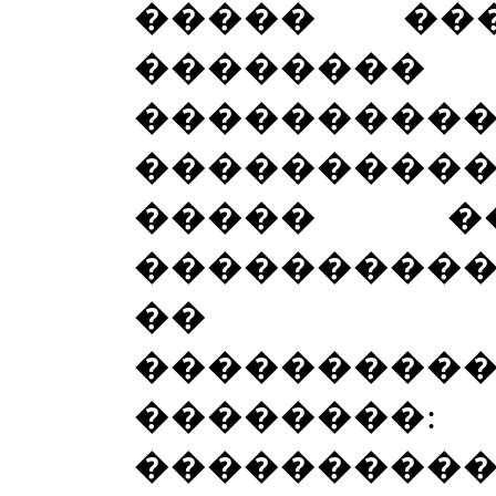
����� ���
�������
������
����������
����� �
���������
�� ���
����������
��������:
���������