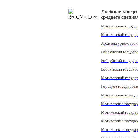
Учебные заведе
среднего специа
Могилевский госуда
Могилевский госуда
Архитектурно-строи
Бобруйский государ
Бобруйский государ
Бобруйский государ
Могилевский госуда
Горецкое государств
Могилевский коллед
Могилевское госуда
Могилевский госуда
Могилевское госуда
Могилевское государ