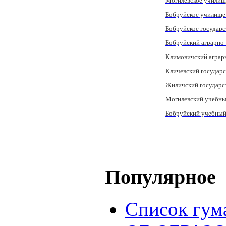
Могилевское училищ
Бобруйское училище
Бобруйское государ
Бобруйский аграрно
Климовичский аграр
Кличевский государс
Жиличский государс
Могилевский учебны
Бобруйский учебный
Популярное
Список гум