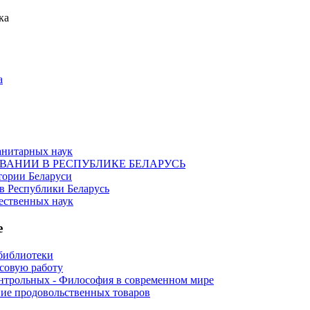
ка
а
анитарных наук
ОВАНИИ В РЕСПУБЛИКЕ БЕЛАРУСЬ
тории Беларуси
в Республики Беларусь
ественных наук
е
библиотеки
рсовую работу
нтрольных - Философия в современном мире
ие продовольственных товаров