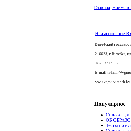
Главная
Наимено
Наименование В
Витебский государс
210023, г. Витебск, п
Тел.:
37-09-37
E-mail:
admin@vgmu.
www.vgmu.vitebsk.by
Популярное
Список гум
ОБ ОБРАЗ
Тесты по ис
Список вузо