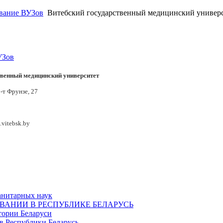
вание ВУЗов
Витебский государственный медицинский универ
УЗов
твенный медицинский университет
р-т Фрунзе, 27
vitebsk.by
анитарных наук
ОВАНИИ В РЕСПУБЛИКЕ БЕЛАРУСЬ
тории Беларуси
в Республики Беларусь