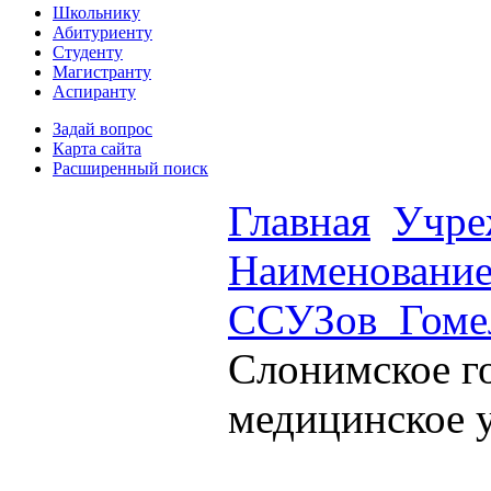
Школьнику
Абитуриенту
Студенту
Магистранту
Аспиранту
Задай вопрос
Карта сайта
Расширенный поиск
Главная
Учре
Наименовани
ССУЗов_Гоме
Слонимское г
медицинское 