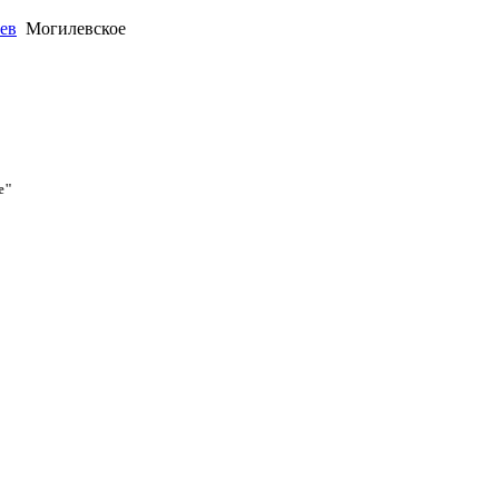
ев
Могилевское
е"