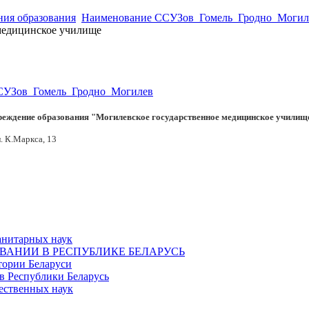
ия образования
Наименование ССУЗов_Гомель_Гродно_Могил
медицинское училище
СУЗов_Гомель_Гродно_Могилев
реждение образования "Могилевское государственное медицинское училищ
л. К.Маркса, 13
анитарных наук
ОВАНИИ В РЕСПУБЛИКЕ БЕЛАРУСЬ
тории Беларуси
в Республики Беларусь
ественных наук