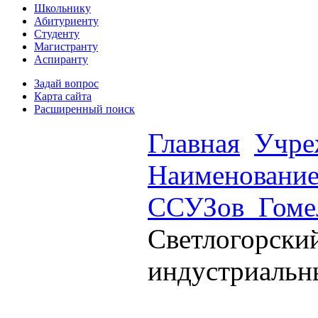
Школьнику
Абитуриенту
Студенту
Магистранту
Аспиранту
Задай вопрос
Карта сайта
Расширенный поиск
Главная
Учре
Наименовани
ССУЗов_Гоме
Cветлогорски
индустриальн