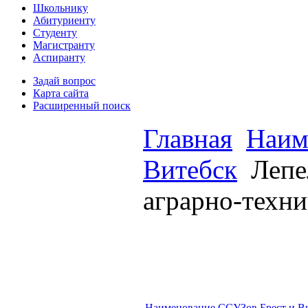
Школьнику
Абитуриенту
Студенту
Магистранту
Аспиранту
Задай вопрос
Карта сайта
Расширенный поиск
Главная
Наим
Витебск
Лепе
аграрно-техн
Наименование ССУЗов Брест и В