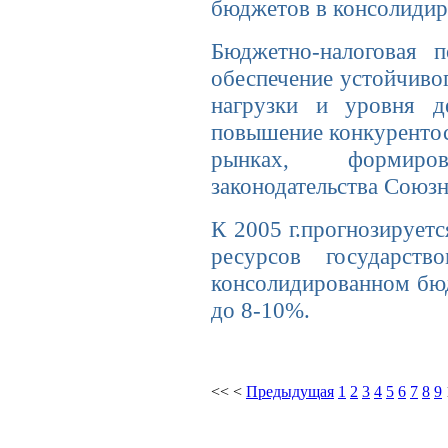
бюджетов в консолидир
Бюджетно-налоговая п
обеспечение устойчиво
нагрузки и уровня д
повышение конкурентос
рынках, формиров
законодательства Союзн
К 2005 г.прогнозирует
ресурсов государ
консолидированном бюдж
до 8-10%.
<<
<
Предыдущая
1
2
3
4
5
6
7
8
9