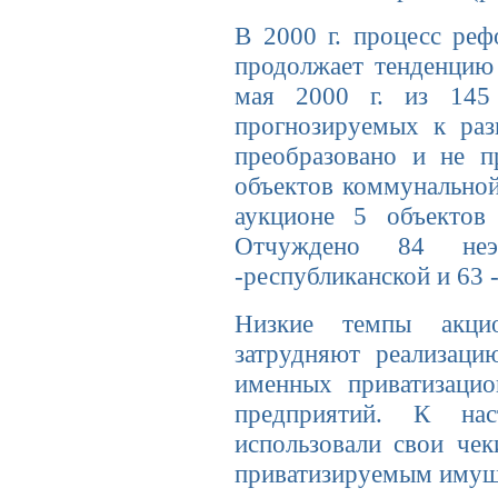
В 2000 г. процесс реф
продолжает тенден­ци
мая 2000 г. из 145 о
прогнозируемых к разг
преобразовано и не п
объектов коммунальной
аукционе 5 объектов
Отчуждено 84 неэф
-республиканской и 63 
Низкие темпы акцион
затрудняют реализаци
имен­ных приватизаци
предприятий. К на
использовали свои чек
привати­зируемым имущ