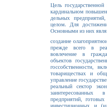
Цель государственной 
кардинальном повыше­н
дельных предприятий,
целом. Для достижени
Основными из них явля
создание олагоприятнои
прежде всего в ре­а
вовлечение в гражда
объектов государстве
гос­собственности, вк
товариществах и общ
управление государств
реальный сектор экон
заинтересованных 
предприятий, готовых 
инвестици­онных и (и