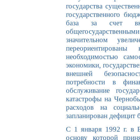
государства существен
государственного бюдж
база за счет вкл
общегосударственными
значительном увел
переориентированы
необходимостью самос
экономики, государстве
внешней безопасно
потребности в фина
обслуживание государ
катастрофы на Черноб
расходов на социаль
запланирован дефицит 
С 1 января 1992 г. в 
основу которой прин