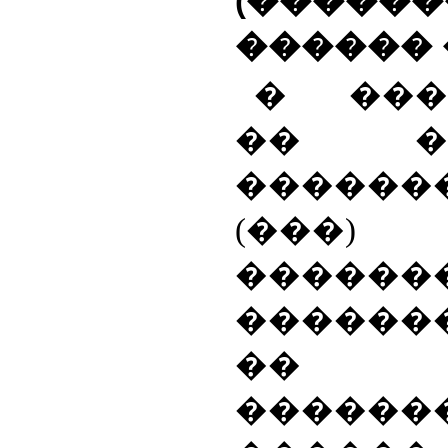
(����
������
� ���
�� ��
�����
(��
������
������
��
������