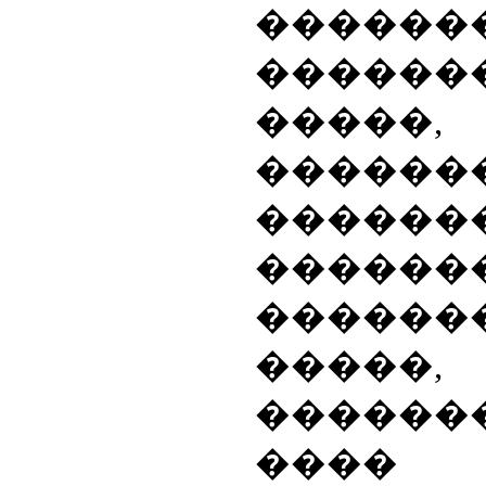
���
�����
�����
������
������
���
�����
�����
������
����