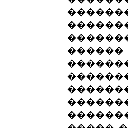
�����
������
������
�����
������
������
�����
������
�����
����� 