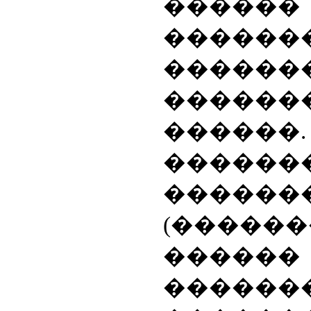
������
������
������
������
������
����
������
(����
�����
������