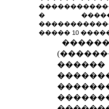
�����������
� ����
����������
����� 10 ����
�����
(����
�����
������
������
������
�����