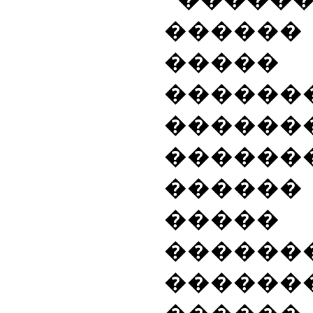
�����
��
�����
������
������
�����
�����
������
������