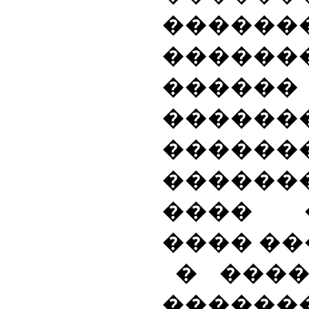
������
�����
�����
������
������
�����
���� 
���� ��
� ���
������