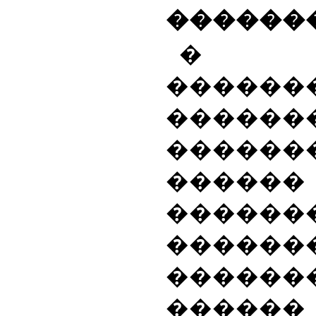
������
� 
������
������
������
�����
������
�����
�����
������