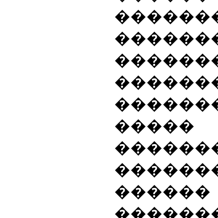
������
������
������
������
������
���
������
������
������
������