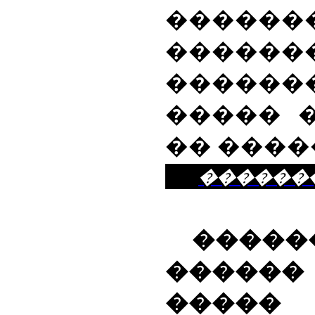
������
����
�����
����� 
�� ����
������
����
�����
��