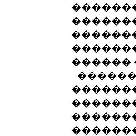
�����
������
������
������
������ 
�����
������
������
������
������