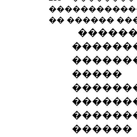
����������
�� ������ ��
�����
�����
�����
����
������
������
������
������