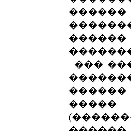
������
������
������
������
��� ��
������
�����
�����
(�����
�����