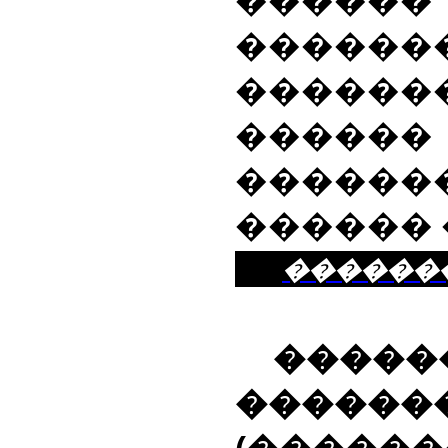
������
������
������
������
������
������ 
������
����
������