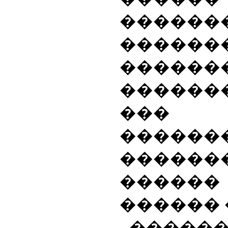
������
������
����
������
��
������
������
������
������ 
�����