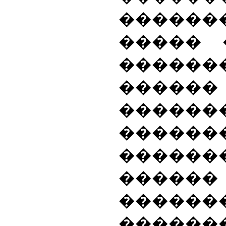
�����
����� 
������
������
������
������
�����
�����
������
������