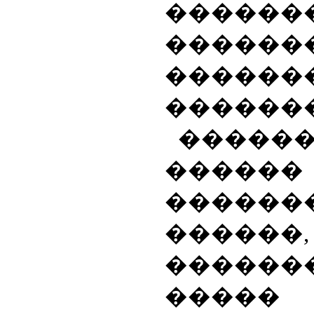
������
������
������
������
�����
������
������
������
������
�����