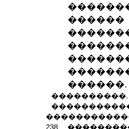
������
������ 
������
������
������
������
������.
����������.
����������
�������������
238 �������