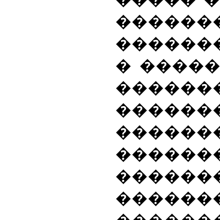
������
������
� �����
������
������
�����
������
������
�����