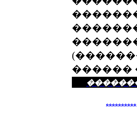
�����
������
������
������
(�����
������ 
������
����������