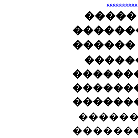
����������
���
������
������
����
������
������
������
�����
������