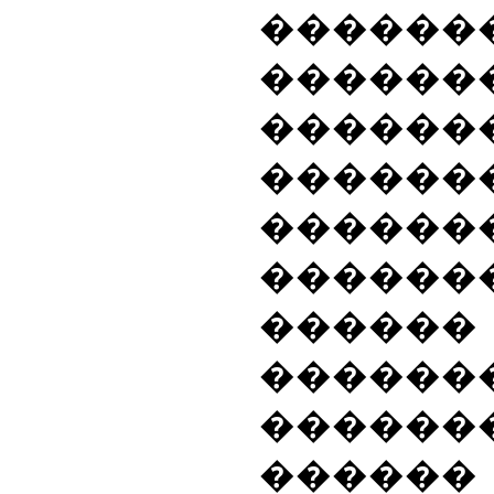
������
������
������
������
������
������
���
������
������
������