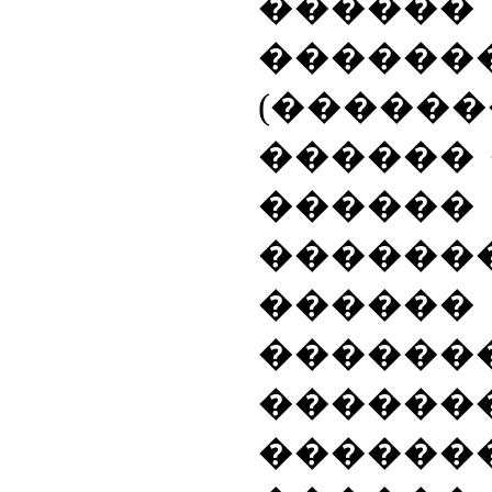
������
������
(����
������ 
���
������
�����
������
������
������