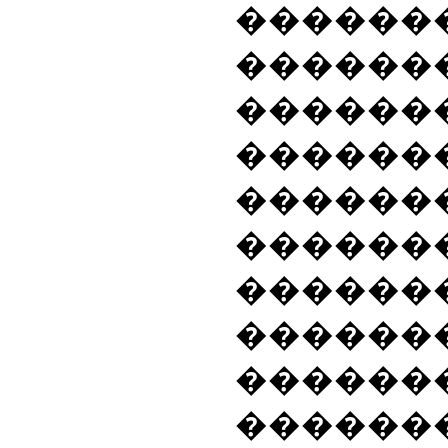
������
������
������
������
������
������
������
������
����
������