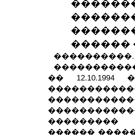
������
������
������
������ 
����������.
����������
�� 12.10.199
������
�����������
����������
��������� 
������ �����