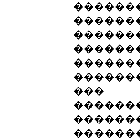
�����
������
������
������
������
������
��� 
������
������
������