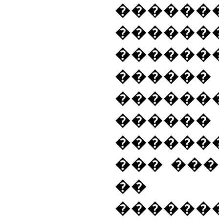
�������
������
�����
������
������
������
������
��� ��
�� 
������