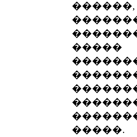
�����
������
�����
�����
�����
������
������
������
�����
����