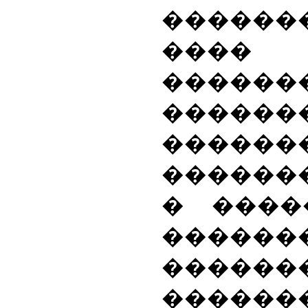
������
��
������
�����
������
������
� ����
������
���
������