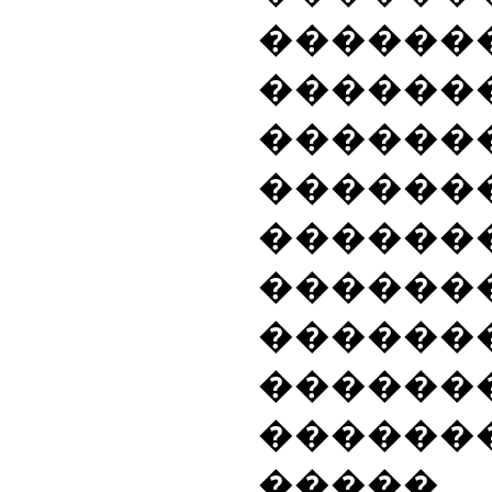
������
������
������
�����
�����
������
������
������
������
����