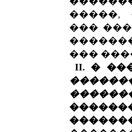
������
�����,
��� ��
�����
��� ���
II
. � �
������
�������
����
�����