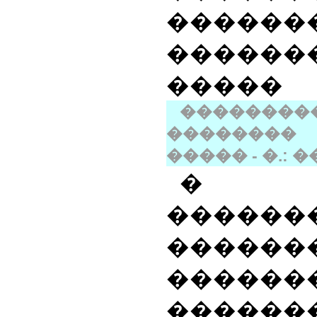
������
�����
�����
���������
��������
����� - �.: ��
� 
������
������
�����
�����