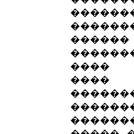
������
������
�����
������
���� 
���� 
������
������
������
����� 