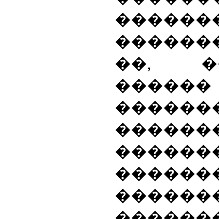
����
������
��, �
���
�����
�����
������
������
������
������