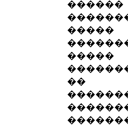
������ 
�����
�����
������
�����
������
��
������
������
����