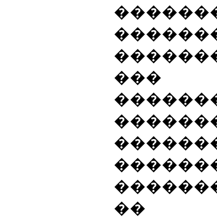
������
������
������
��
������
�����
�����
����
������
�� �