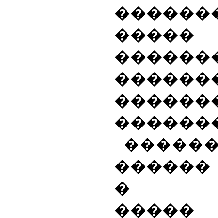
������
�����
������
�������
�������
������
�����
������
� ��
�����