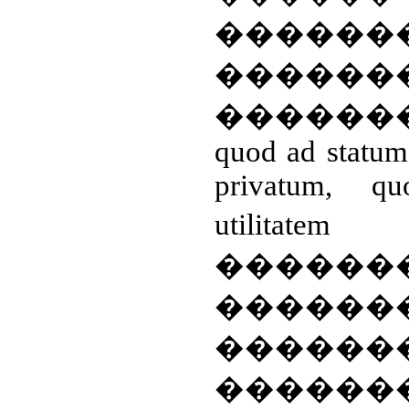
�����
������
������
quod ad statum
privatum, q
utilitatem
������
����
������
������