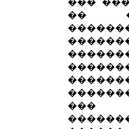
��� ���
�� �
�������
������
������
������
����
������
��� 
������