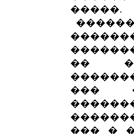
�����.
�����
������
�����
�� ��
������
��� 
������
������
��� � 