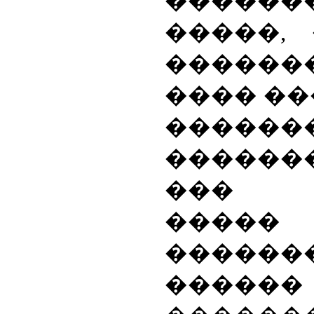
������
�����,
������
���� ��
������
������
��� �
�����
�����
�����