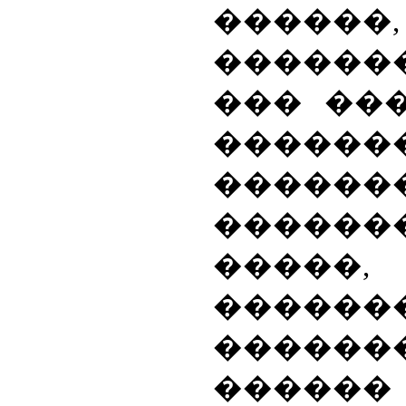
������
�����
��� ��
������
������
������
�����
������
����
���