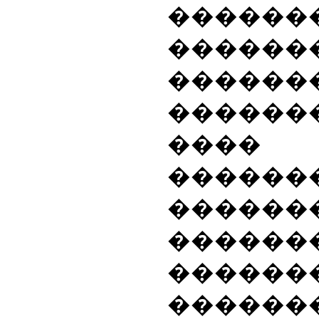
������
������
������
������
���� 
������
������
������
������
������