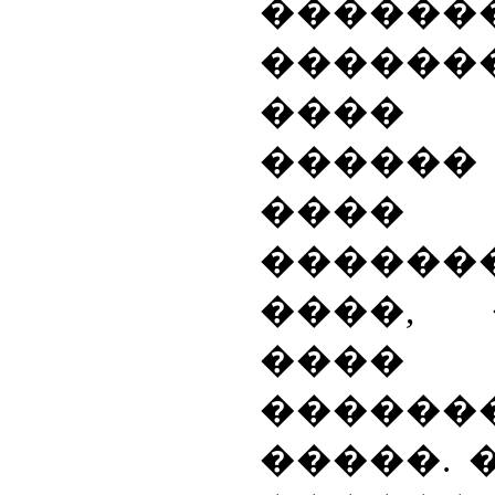
�����
������
���� 
������
����
������
����,
���� 
������
�����. 