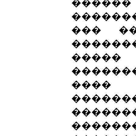
���
������
��� �
������
�����
������
��
������
������
�����