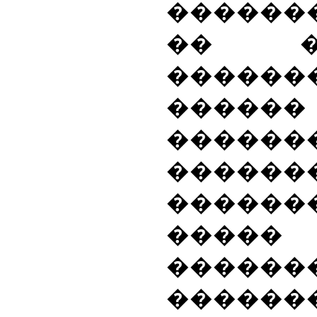
������
�� �
����
������
������
������
�����
�����
�����
������