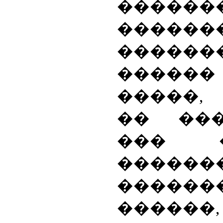
������
������
������
������
�����,
�� ��
��� �
������
������
�����