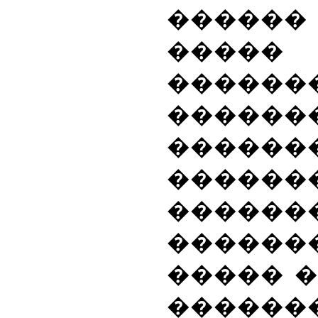
�����
�����
������
������
������
������
������
������
����� 
������