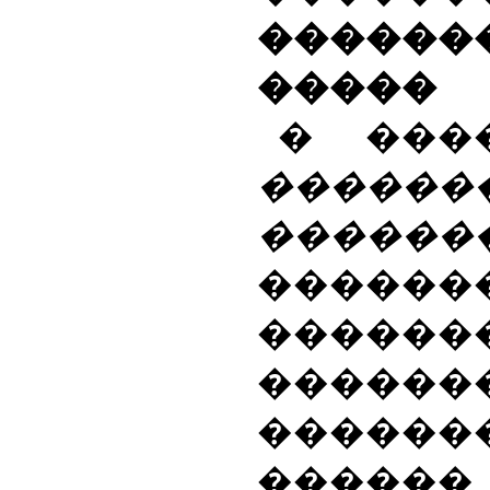
������
�����
� ���
������
�������
�����
������
������
������
������