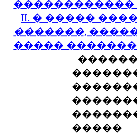
������������
II
. � ����� ���
�������,
�����
����� ������
�����
������
������
������
������
�����