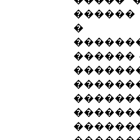
������
� �
�����
������ 
������
������
������
������
������