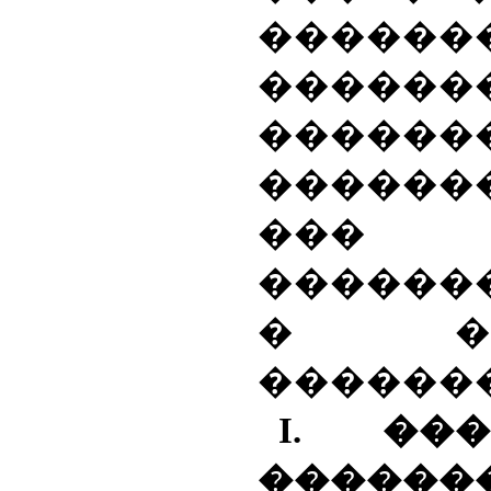
������
�������
������
�����
��
������
� ���
�������
I
. ���
������