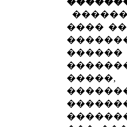
������
�����
���� �
������
������
������
�����
�������
������
�������