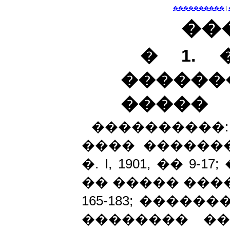
����������
|
��
� 1. 
������
�����
���������
���� �������
�.
I
, 1901, �� 9
�� ����� �����
165-183; ����
�������� ��