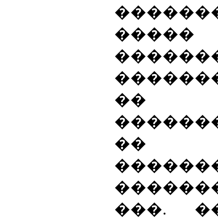
������
���
������
�����
��
������
�
������
�������
���. ��