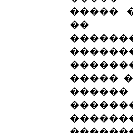
����� 
�� 
������
������
�����
����� �
�����
������
������
������