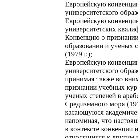
Европейскую конвенцию
университетского образо
Европейскую конвенци
университетских квалиф
Конвенцию о признании
образовании и ученых с
(1979 г.);
Европейскую конвенцию
университетского образо
принимая также во вн
признании учебных кур
ученых степеней в араб
Средиземного моря (19
касающуюся академичес
напоминая, что настоя
в контексте конвенци
относящихся к другим 