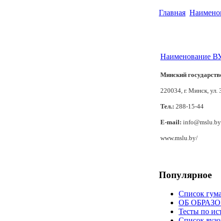
Главная
Наимено
Наименование В
Минский государств
220034, г. Минск, ул.
Тел.:
288-15-44
E-mail:
info@mslu.by
www.mslu.by/
Популярное
Список гум
ОБ ОБРАЗ
Тесты по ис
Список вузо