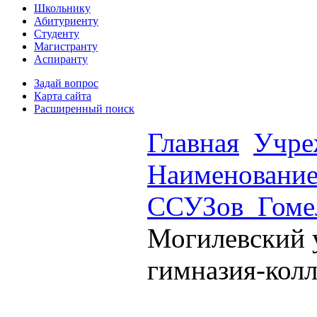
Школьнику
Абитуриенту
Студенту
Магистранту
Аспиранту
Задай вопрос
Карта сайта
Расширенный поиск
Главная
Учре
Наименовани
ССУЗов_Гоме
Могилевский 
гимназия-кол