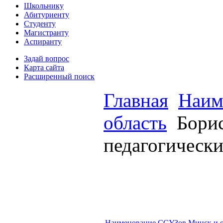
Школьнику
Абитуриенту
Студенту
Магистранту
Аспиранту
Задай вопрос
Карта сайта
Расширенный поиск
Главная
Наим
область
Борис
педагогическ
Наименование ССУЗов Минск и о