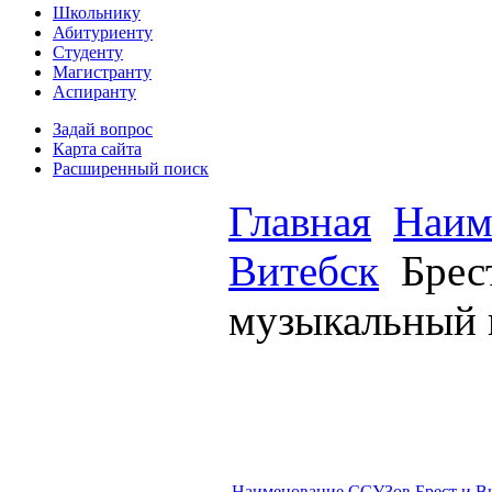
Школьнику
Абитуриенту
Студенту
Магистранту
Аспиранту
Задай вопрос
Карта сайта
Расширенный поиск
Главная
Наим
Витебск
Брес
музыкальный 
Наименование ССУЗов Брест и В