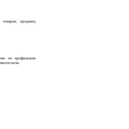
 товаров; продавец
ение по профильным
елкоопсоюза.