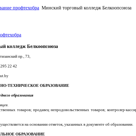
вание профтехобра
Минский торговый колледж Белкоопсоюза
офтехобра
ый колледж Белкоопсоюза
тизанский пр., 73,
 295 22 42
ut.by
НО-ТЕХНИЧЕСКОЕ ОБРАЗОВАНИЕ
еднего образования
яцев.
твенных товаров; продавец непродовольственных товаров; контролер-касси
уществляется на основании отметок, указанных в документе об образовании.
ЛЬНОЕ ОБРАЗОВАНИЕ