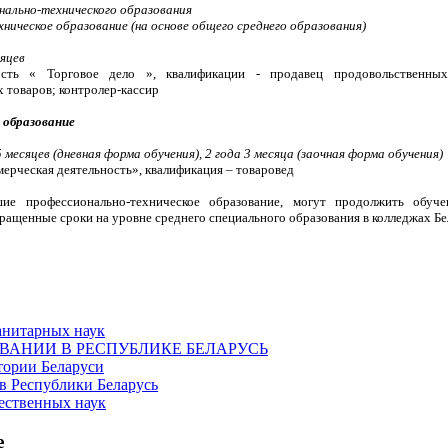
нально-технического образования
ническое образование (на основе общего среднего образования)
сяцев
ость « Торговое дело », квалификации - продавец продовольственных
 товаров; контролер-кассир
 образование
5 месяцев (дневная форма обучения), 2 года 3 месяца (заочная форма обучения)
ерческая деятельность», квалификация – товаровед
шие профессионально-техническое образование, могут продолжить обуч
ращенные сроки на уровне среднего специального образования в колледжах Б
анитарных наук
ОВАНИИ В РЕСПУБЛИКЕ БЕЛАРУСЬ
тории Беларуси
в Республики Беларусь
ественных наук
е