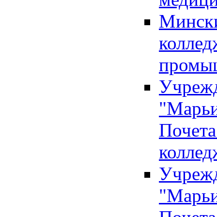
Мински
коллед
промы
Учрежд
"Марьи
Почета
коллед
Учрежд
"Марьи