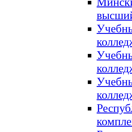
Мински
высший
Учебны
колле
Учебны
колле
Учебны
коллед
Респуб
компле