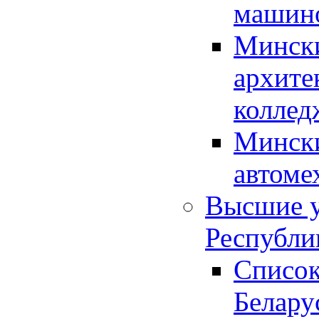
машино
Мински
архите
коллед
Мински
автоме
Высшие у
Республи
Список
Белару