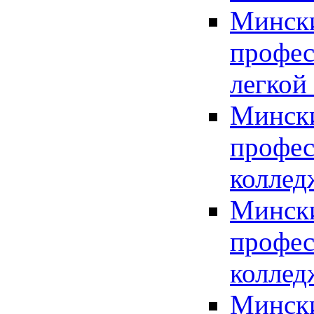
Мински
профес
легкой
Мински
профес
коллед
Мински
профес
коллед
Мински