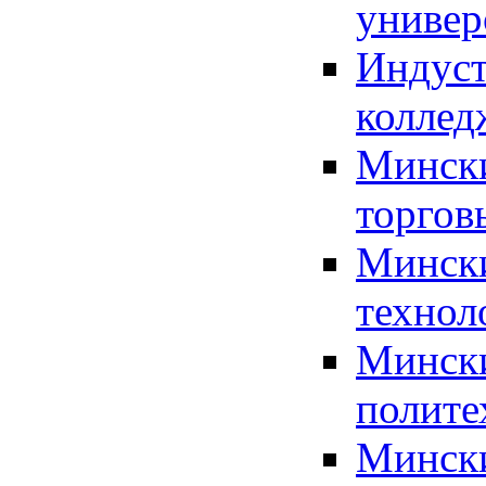
универ
Индуст
коллед
Мински
торгов
Мински
технол
Мински
полите
Мински