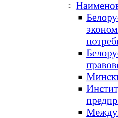
Наименов
Белору
эконом
потреб
Белору
правов
Мински
Инстит
предпр
Междун