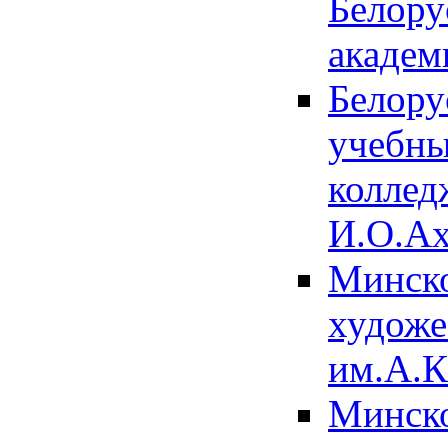
Белору
академ
Белору
учебны
коллед
И.О.А
Минско
художе
им.А.К
Минско