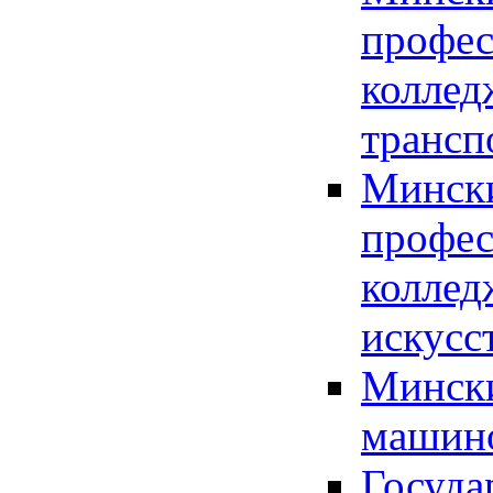
профес
коллед
трансп
Мински
профес
коллед
искусс
Мински
машино
Госуда