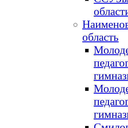
област
Наимено
область
Молоде
педаго
гимназ
Молоде
педаго
гимназ
Смилов