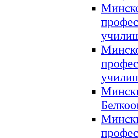
Минско
профес
училищ
Минско
профес
училищ
Мински
Белкоо
Мински
профес