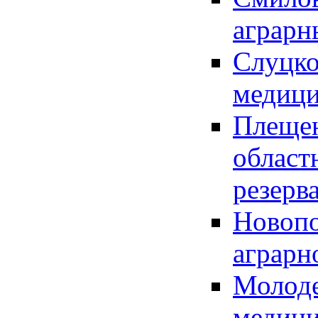
аграрн
Слуцко
медици
Плещен
област
резерв
Новопо
аграрн
Молоде
медици