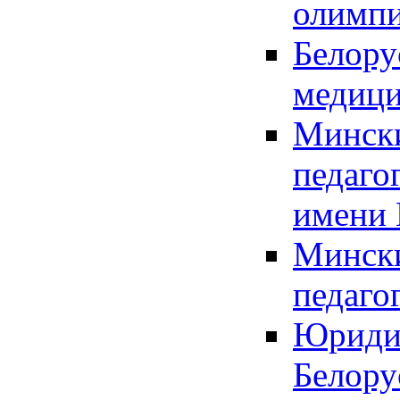
олимпи
Белору
медици
Мински
педаго
имени 
Мински
педаго
Юриди
Белору