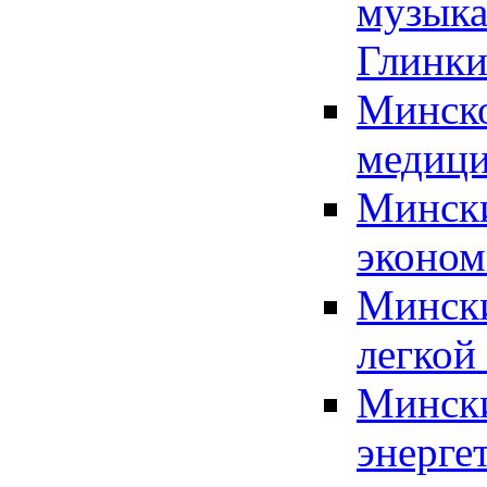
музыка
Глинк
Минско
медици
Мински
эконом
Мински
легкой
Мински
энерге