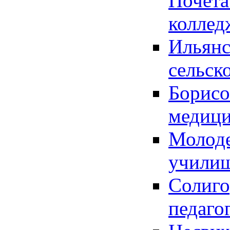
Почета
коллед
Ильянс
сельск
Борисо
медици
Молоде
училищ
Солиго
педаго