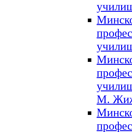
училищ
Минско
профес
училищ
Минско
профес
училищ
М. Жи
Минско
профес