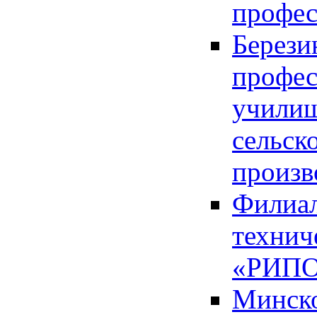
профес
Берези
профес
учили
сельск
произв
Филиал
технич
«РИП
Минско