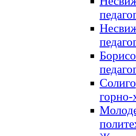
Несвиж
педаго
Несвиж
педаго
Борисо
педаго
Солиго
горно-
Молоде
полите