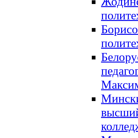
Жодинс
полите
Борисо
полите
Белору
педаго
Максим
Мински
высший
коллед