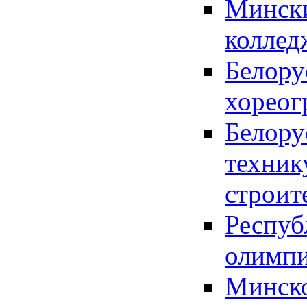
Мински
коллед
Белору
хореог
Белору
техни
строит
Респуб
олимпи
Минско