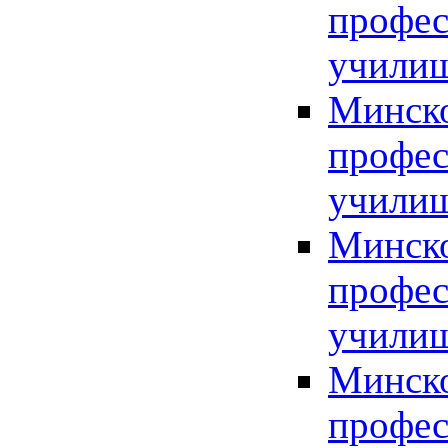
профес
учили
Минско
профес
училищ
Минско
профес
учили
Минско
профес