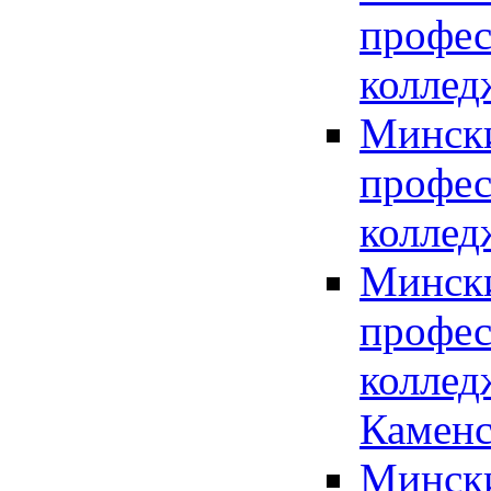
профес
коллед
Мински
профес
коллед
Мински
профес
коллед
Каменс
Мински