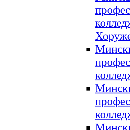
профес
коллед
Хоруж
Мински
профес
коллед
Мински
профес
коллед
Мински