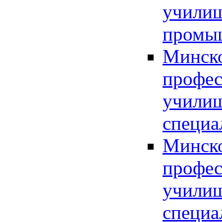
училищ
промы
Минско
профес
училищ
специа
Минско
профес
училищ
специа