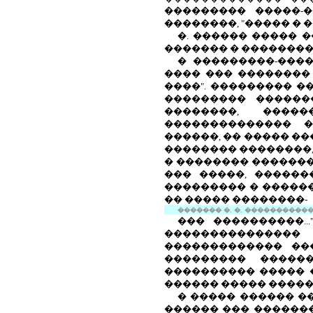
��������� �����-�
��������, "����� �
�. ������ ����� 
������� � ��������
� ���������-���
���� ��� �������� 
����". ��������� 
��������� ������
��������, ����
�������������� �
������, �� ����� �
�������� ��������,
� �������� ��������
��� �����, ������
��������� � ������
�� ����� ��������-
������� �. �.
������������
��� ����������...
���������������
������������� ��
��������� �����
���������� ����� 
������ ����� �����
� ����� ������ 
������ ��� �������