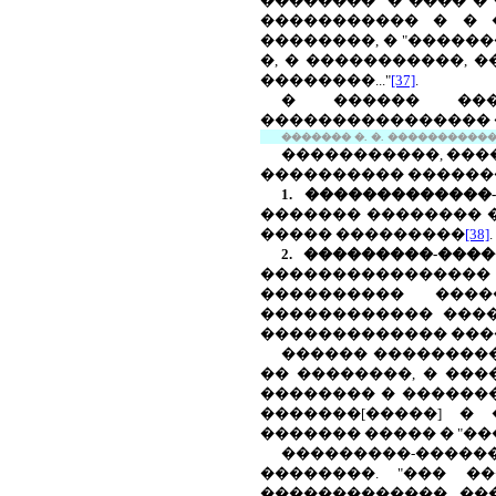
�������� "� ���� �
����������� � � 
��������, � "�����
�, � �����������, 
��������..."
[37]
.
� ������ ���
���������������� 
������� �. �.
������������
�����������, ���
���������� ������
1. �������������
������� �������� 
����� ���������
[38]
2. ���������-���
����������������
���������� ����
������������ ����
������������� ����
������ ���������
�� ��������, � ��
�������� � �������
�������[�����] � �
������� ����� � "�
���������-�����
��������. "��� �
������������� ��