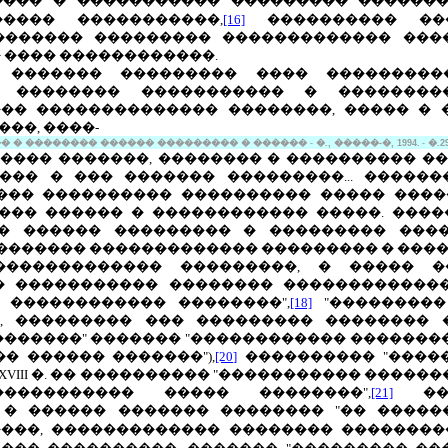
���� � ����������� ��������� �������
���� �����������,
[16]
���������� ��
������� ��������� ������������� ���
 ���� ������������.
 ������� ��������� ���� ���������
� �������� ����������� � ���������
�� �������������� ��������, ����� � 
��, ����-
 � �������� ������ ��������� � ������
-
�., �����-�, 1994.
-
�.2
���� �������, �������� � ���������� ��
���� � ��� ������� ���������... �����
���� ���������� ���������� ����� ����
��� ������ � ������������ �����. �����
�� ������ ��������� � ��������� ����
������� ������������� ��������� � ����
������������� ���������, � ����� �
� ����������� �������� �������������
 ������������ ��������",
[18]
"���������
, ��������� ��� ��������� �������� 
������" ������� "������������ ���������
� ������ �������"),
[20]
���������� "����
XVIII
�. �� ���������� "����������� ������
����������� ����� ��������",
[21]
���
 � ������ ������� �������� "�� �����
�����, ������������� �������� �������