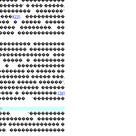
������" �����������
������" � ��� �����,
�������� �������"
���)
[23]
. ����������
��� � ����� �����
���� ��������, ��
����� ������������
�������� ��������
�������� ���������
������������� ���
 �����. � ��������
 � ������������
������ �� ����� ��
������� ����� ���,
��� ����� ������",
���������� ������
��� � ���������;
[28]
������ "��������
91
��, "���������
��������� �������
��� ������������� �
�, ��������������