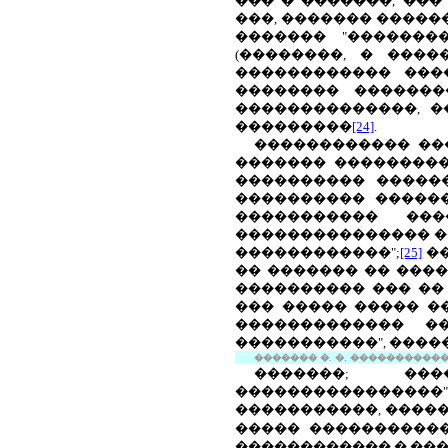
��� � �������, ���
���, ������� ������
������� "�������
(��������, � ���
������������ ���
�������� �������
��������������, �
���������
[24]
.
������������ ��
������� ���������
���������� �����
���������� ������
����������� ��
��������������� �
������������";
[25]
��
�� ������� �� ���
���������� ��� ��
��� ����� ����� �
������������� �
�����������", ����
������� �. �.
������������
�������; ���
����������������"
�����������, �����
����� �����������
������������ � ��