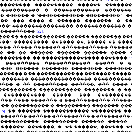
���������� ���������� ������ ������
���������� � ������������ �������
 ������ � "������������ ���������", "
��� ��� ���� � ������ ������� � �
��" ����������������, �������������, �
 ���������"
[32]
.
��� �� ������������ ������ �������� ��
���". ���������, ������ ��, ����� �� ��
���� ����� ������� ������������ ������
�� �� �� ������ ������ ������ ���� 
��������, �� ��������������� �������
[3
 ��������� ������������ ����� � �
 ��� ������ ������� �������� ������
����� � �� ���������� �� ������� �����
� ������� ���������������� ���������
��� � �� ��������� ������. ��� ����
 ���������� �����������. ��������, � �
" ����������� �����, ��� ��������
���� ���� ������� � ������������ �����
� �� ���������� � ��������� ������� �
[35]
. �� ������ ������������ �������� �
������� ������ ���������� � ��������� 
����������, ��������� ������ �����, 
-������, �������, �, ��-������, ������ �