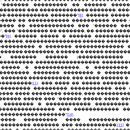
 "������� ��������� �� ������ ����
�������� ��� ������������� �������, ��
��-����������� �������"
[8]
. ������ ����
���� �� ����������� ���������� ���� �
����� �� ������������ ��� "������ ��
", ��� "�������� �� �������, �� ����� ��
�"
[9]
. ������ ����� � ������ ��������
 �����, ��������������� ������ ������
���������� � ������� ������������� �
������ ��������, � ����� � ����� ������
� ������� ������ (������������ �
��������� ����������������� �������
����� � ������������, � ���������
��������� ������� �������� � �������
. ������� �����������, ��� ���� ������ � 
���������
[11]
. ��� ���� �� ����� ������
�������� ��������� ����������� ��� 
���� ���� �������� �����, ��� ���������
������ ����� ��� "������ ����� ���� ��
� �������� � ������������ ��������� 
��������������� ��� ������������ ��
����������� �������"
[14]
.
����� ��������� ���� �����������
�������� ������� ��� �����������,
[15]
�