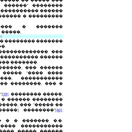
������ �� ����� ���
 ������" ��������
������������ ������
 ������ � ���������
���� � �������
�����,
92
�� �������� �������
�.
������������ ���
����������� ������
��� �������.
������, ��� ������
 ����� "���� ����
���, �����������
�� ��������, ��� �
"
[39]
. �������� �����,
 � ������ ��������
����, ��� "����� ��
�����] ��������"
[40]
.
 � � ������� �.�.
����� �����������
���� ����� ������