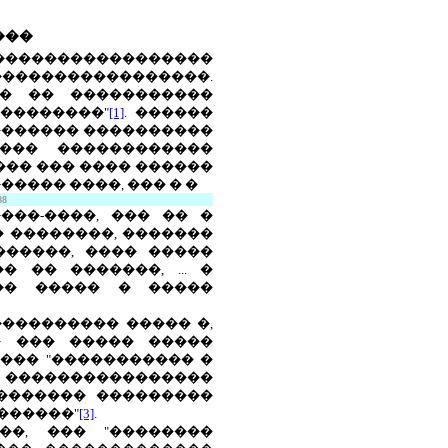
���
�����������������
�����������������.
�� �� �����������
���������"
[1]
. ������
������� ����������
��� ������������
��� ��� ���� ������
���� ����, ��� � �
88
���-����, ��� �� �
� ��������, �������
������, ���� �����
 �� �������, ... �
�� ����� � �����
��������� ����� �,
� ��� ����� �����
���� "����������� �
� ����������������
������� ���������
������"
[3]
.
��, ��� "��������