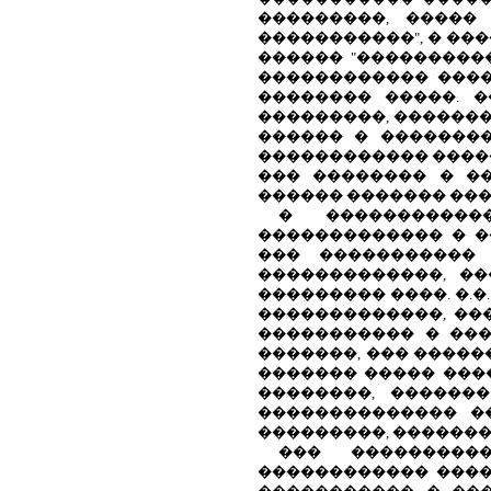
���������, �����
�����������", � ��
������ "���������
������������ ����
�������� �����. 
���������, �������
������ � ��������
������������ �����
��� �������� � �
������ ������� ���
� �����������
������������� � �
��� ����������� 
�������������, �
��������� ����. �.�
�������������, ��
����������� � ���
�������, ��� �����
������� ����� ���
��������, ������
�������������� �
���������, ������
��� ���������
������������ ����