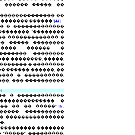
. ������ �����, ��
� �������������� ��
�������� ������"
[44]
.
� � �������������
��������� "��������
�� ������������� �
�� ����� ��������
������ ������ �
�������. ��������
�� ��������, �����,
�������� � ��������
�� ������ ������, ��
���� � ����������,
���, ��� ����������
93
�� � ������������
�������������� �
�� �� �� �����"
[46]
.
����� ����������
�� ���������������
�.
���������� �������
"�����". ���������,