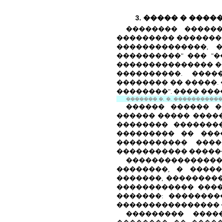
3. ����� � ���
�������� �����
��������� �������
��������������, 
����������" ��� "
��������������� �
����������. ���
�������� �� �����.
��������". ���� ���
������� �. �.
������������
������ ������ �
������ ����� �����
�������� ��������
��������� �� ����
����������� ���
����������� �����
����������������
��������, � ����
�������, ���������
������������ ����
�������: �������
���������������� 
��������� ����