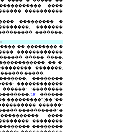
� ���� � ����� ��
����������� ����
������ ����������
���� ��������� �
�������, �������
��������� �������.
90
���� �� �������� �
����� ������������
������ ����� ����,
�����������, �� �.
�������� �������,
������ �����.
�������, ��������
���: ������������
 ������" "��������
��������,
[19]
������
 ���������" (�� "��
���������� ������"
����� ����������" �
��������� ����
�������� ��������
��������� ��������