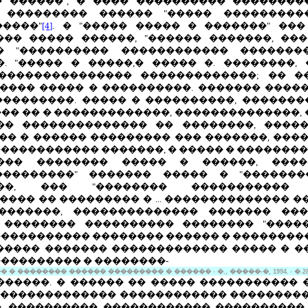
 ������", � ���� ���������� �������
 ��������� ������ "����� �����������
����"
[4]
. � "����� ����� � �������" ��
�� ����� ������, "������ �������, ���
� "���������� ������������ �������
. "����� � �����,� ����� �. ��������,
���������������� �������������; �� �
���� ����� � ����������. ������� ����
���������. ����� � ����������, �������
�� �� � �������������, ��������������,
� �������������� �� ��������, �����
�� � ������ ��������� ��� �������, ����
����������� �������, � ����� � �������
��� �������� ����� � ������, ����
���������" ������� ����� � "�������
���, ��� "�������� �����������
��� �� ��������� � ... �������������� �
�������, �������������� ������� ���
 �������� ���������� �������� "�����
����������� �������� ������ � ��������
������ ������� ������������� ����� � �
��������� � ��������-
 � �������� ������ ��������� � ������
-
�., �����-�, 1994.
-
�.2
�����. � ������ �� ����� ����������� 
� ������������� ������������ ���������
, ���������� ������������ ����������