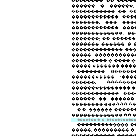
�������� �� �����
������ � ������,
����������� �� ��
������������ ����
�������, ��� ���
������������ ����
�������������, �
�������; �� ������
������� ������ � 
�������������, ���
����� �����������
��������� � ���� �
����� ������� ����
������� ������
����������� "���
������, ������
��������������� ��
������������ ���
������ �� ������
�������� ������ �
�.�. ������ ����
������������� �� �
������� �. �.
������������
������������� ��
�����, ��������� 
����������� �����