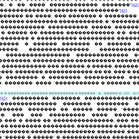
�, � �� ���� ������������ �������"
[42]
 ������������ �������� ����������"
[43]
.
������� �� ����, ��� ������� � �������
������ �������� �����������, � "������
������������ ���������� ����� ������
� ����� �� ������ ������������ �.�. �
��������� � ���������� ��������� �����
�����. � ������ ������� �� ������ 
������ ��������������� ��������
 ���������������� ������������� �
���������, �������� �� ���������� ������
 ����������� ��� ������, � �����, �����
��. ������� ������������ �� ��, ��� � �
� �������� � �������� ����������. ��
, �������: ���� "����������� � ������ �
 � �������� ������ ��������� � ������
-
�., �����-�, 1994.
-
�.2
"
[45]
. ��������� ������� �������������
 �������������� ������� �������� �
������. ������� �� ����� ����� "����
��, ��� ��� ��������� ���� ������
� ��� � ���� �� ���������������, ��� �
�� �������� ��������, ��������� � �����
���������-���������������� ������� ��
 "����� � �����" � ������������ ������� 