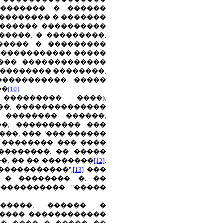
�������� � ������
��������� � �������
������� ����������
����, � ���������,
����� � ���������
������������� �����
���� �������������
 �������� ��������,
����������. �����
��
[10]
.
�������� ����),
��, ��������������
 �������� ������,
�, ���������� ���
���, ��� "��� ������
� �������� ��� ����
��������. �� �����
�, �� �� ��������
[12]
.
�����������",
[13]
���
� ��������. �. ��
���������� "�����
�����, ������ �
���� ������������