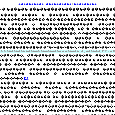
����������
|
����������
|
���������
�� � ������ ����������������� ������
������ ����� � ������ ����������� 
�� ������ ����� ��� ����������� ���� �
��� ����� � ���������������� "����
��� ���� �� ������ ������, �� � ������
�� ������������� �� �����, � ���������
���� ����������������� ����� � ���
 ���� ����� � "������������ �������, ���
������������� � "��-������, ���������� ��
 � �������� ������ ��������� � ������
-
�., �����-�, 1994.
-
�.2
�������, ��-������, ���������� ������
�� �, �-�������, ������ �� ����� ������
 �� ������ � �������������. ����� �
������� ��������������� ����� �����
� ������ ������ � �������� ������
�������"
[2]
.
�� ����� � ������ ���� � ��������� ��
������ ������. ����� ��������������
, ��� �������� �� ��� ������� �������
���". � ��������� �� ���������������
������ ���������� ����������� ������
��� ������ ���������������� "�������� 
������������� ��������� ����������