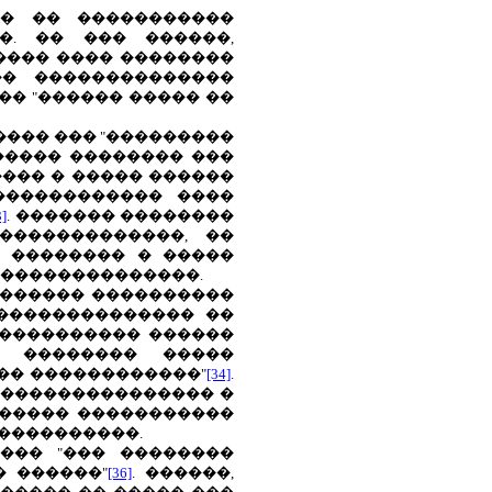
�� �� �����������
�. �� ��� ������,
����� ���� ��������
�� ��������������
�� "������ ����� ��
���� ��� "���������
������ �������� ���
��� � ����� ������
������������ ����
3]
. ������� ��������
�������������, ��
� �������� � �����
 ��������������.
������� ����������
 �������������� ��
����������� ������
� �������� �����
�� ������������"
[34]
.
����������������� �
������ �����������
����������.
��� "��� ��������
� ������"
[36]
. ������,