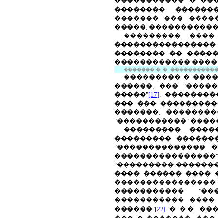
����������� � ��
�������� �������
������� ��� ����
�����, �����������
��������� ����
���������������
�������� �� �����
������������ �����
������� �. �.
������������
��������� � ����
������, ��� "����
�����"
[17]
. �������
��� ��� ���������
�������, �������
"�����������" ����
��������� ����
��������� ������
"�������������� �
����������������"
"��������� �������
���� ������ ���� �
����������������
����������� "��
����������� ����
������"
[22]
� �.�. �