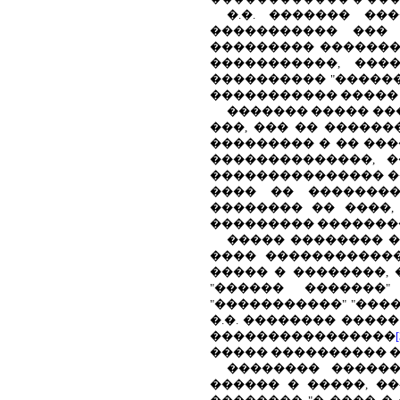
�.�. ������� �
����������� ��� 
��������� ��������
�����������, ���
���������� "������
����������� �����
������� ����� ��
���, ��� �� ������
��������� � �� ��
��������������, 
��������������� �
���� �� ��������
�������� �� ����,
��������� ��������
����� �������� 
���� ������������
����� � ��������,
"������ �������
"�����������" "���
�.�. �������� ����
����������������
����� ���������� �
�������� ������
������ � �����, ��