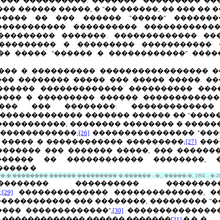
 ��� ����������. ������� "��������� �
�� ������ �����, � "�� ������, �� ��� �� �
����� �� ��� ������ "�����" �������
������������ ���������� ������������
��������� �������. ������������� ��
��������� � ��������� ����������� 
�� ����� "������ � ������������" ���
��� � ���������� ����������������� �
�� �������� ����� ��� ����� �����. �
������ ������������� ���������� ���
��� � ��������� ������ ������������
���� ��� ��������: �������������
������������� ������� ������ �� "�����
����������, �������� �������� � ������
�������������;
[26]
���������������� "����
 ����� � ������������ ���������;
[27]
���
������� ��� ������� �����, ��� �������
������ �� ������������ ��������, �
����� �
 � �������� ������ ��������� � ������
-
�., �����-�, 1994.
-
�.2
�������� ���������� ���������
;
[29]
�������������� ��������������, �
����������� ��� ��������, ��������� "
��� �������������",
[30]
���������������
� ������������� ������ �������
[31]
� �. �.