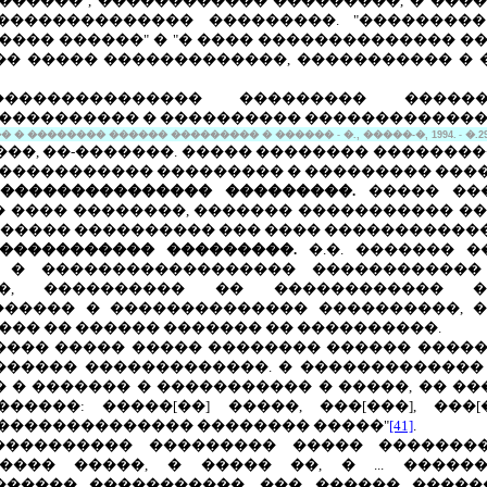
 ������", ������������ ���������, � ���
�������������� ���������. "���������
����� ������" � "� ���� �������������� 
��� ����� �������������, ����������� �
�������������� ��������� �����
���������� � ���������� ������������� 
 � �������� ������ ��������� � ������
-
�., �����-�, 1994.
-
�.2
���, ��-�������. ����� �������� �������
����������� ��������� � ��������� ����
-��������������� ���������.
����� ���
� ���� ��������, ������� ����������� �
. ����� ���������� ��� ���� �����������
������������ ���������.
�.�. ������� �
 � ������������������ ������������
�, ���������� �� ������������ �
����� � �������������� ����������, �
�� �� ������ ������� �� ����������.
��� ����� ����� �������� ������ �����
������� �������������. � �������������
 � ������� � ����������� � �����, �� ���
�����: �����[��] �����, ���[���], ���[
��������������� �������� �����"
[41]
.
���������� ��������� ����� ��������
����� �����, � ����� ��, � ... �����
������ �����������, ��� ������ �����