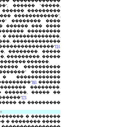
���� �������������
", ������ "�����,
� ������ ���������
��� ������������",
��" �������� ����
 � ������ ��� ����
������� ���������
� � ��������������,
���, �������������
 ���������������"
[5]
.
�, ��������. �����
�, ���������. �����
�������� ������.
����� ����������
�������" ��������
 � ������������
���������"
[6]
. ������
������� ��������.
 ������, ����� ��
������"
[7]
.
����� �� ���������
89
������� � ��������
� � �������� �����
. ����������������