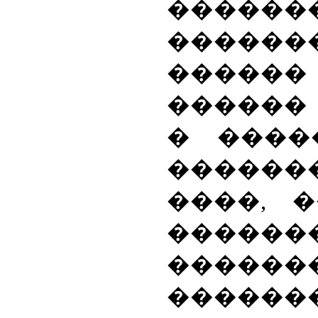
������
������
�����
������
� ����
������
����, 
������
������
������