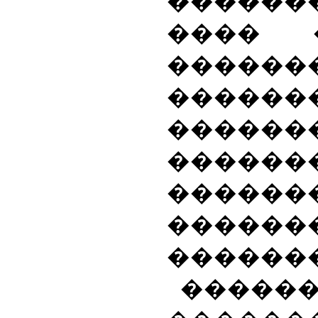
������
���� 
������
������
����
������
������
������
�������
���