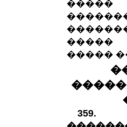
�����
������
������
�����
����� �
�
�����
359.
������