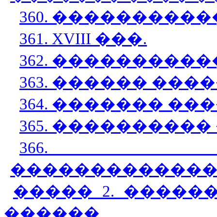
360. �����������
361. XVIII ���.
362. ���������
363. ������ ���
364. ������� ��
365. ����������
366. ���
�������������
����� 2. �����
������