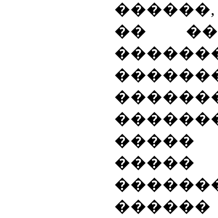
������
�� ��
���
������
�����
����
�����
�����
������
������