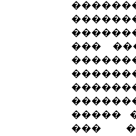
������
���
������
��� ��
������
�������
������
������
����� 
��� �