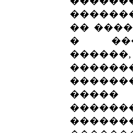
�����
������
�� ���
� ��
������
������
������
�����
������
�������