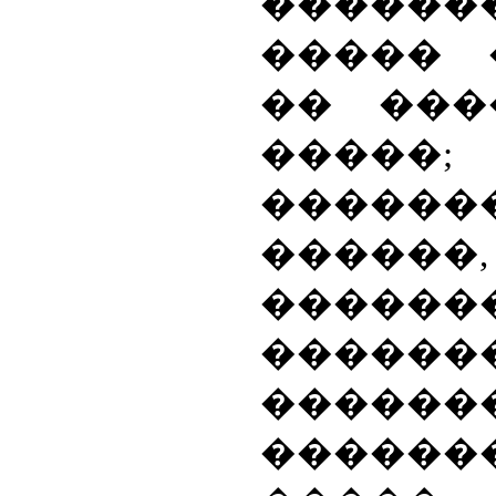
������
����� 
�� ���
���
������
������,
����
������
������
������