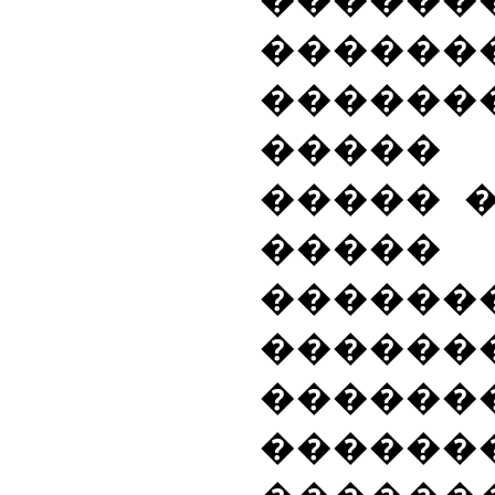
������
������
�����
����� 
����� �
�����
������
�����
������
����