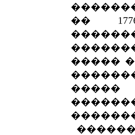
������
�� 17
������
�����
����� 
������
�����
������
������
����