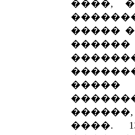
����, 
������
����� 
������ 
������
������
�����
������
������
����. 