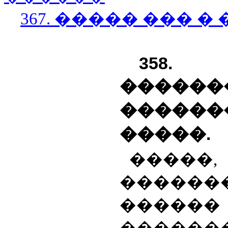
367. ����� ��� 
358.
������
������
�����.
�����,
�����
�����