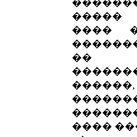
������
�����
���� 
������
��
������
����
������
������
���� ��