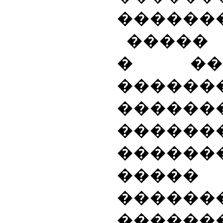
�������
�����
� ���
������
������
������
������
����
�����
������