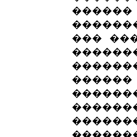
����
�������
��� ��
������
������
�����
�����
������
�����
������