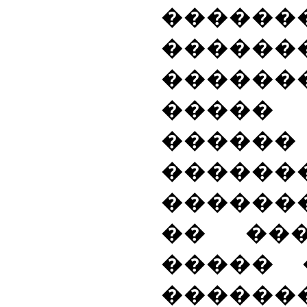
�������
�����
������
����
������
�����
������
�� ��
����� 
������