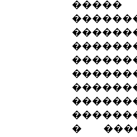
�����
������
������
������
������
�������
������
������
������
� ���