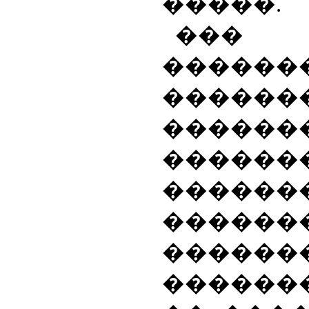
�����.
��
������
�����
�����
����
������
������
������
������