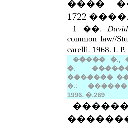
���� �
1722 ����
1
��
.
Davi
common law//Stu
carelli.
1968. I. P
����� �.,
�. �����
������� ��
�.: ������
1996. �.269
����
������