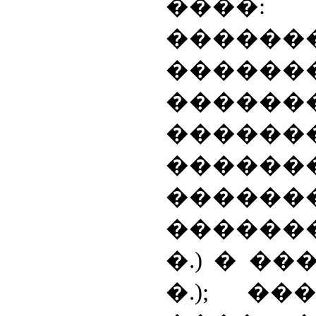
����:
������
�����
������
�����
��������
������� 
�������
�.) � ��
�.); ��