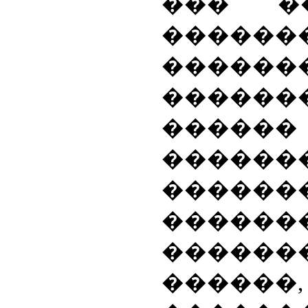
��� �
����
������
����
������
����
������
����
������
������,