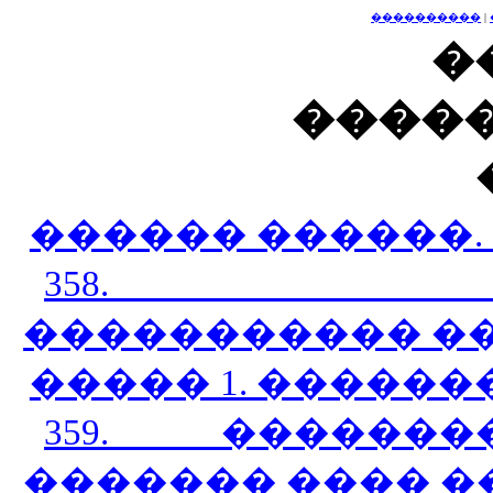
����������
|
�
�����
������ ������.
358. ���
����������� ��
����� 1. ������
359. ������
������� ���� �