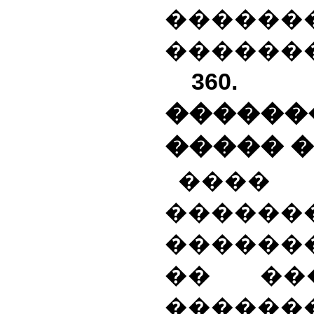
������
�������
360.
������
����� � 
��
�����
�������
�� ��
������