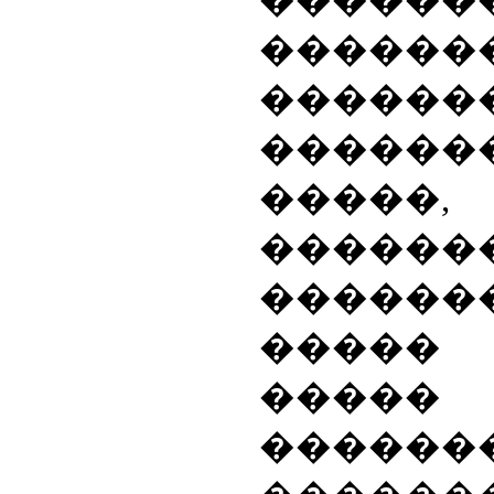
������
�����
������
������
�����,
������
������
����
�����
������