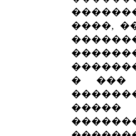
�����
����, �
������
������
������
� ���
�������
���
�����
������