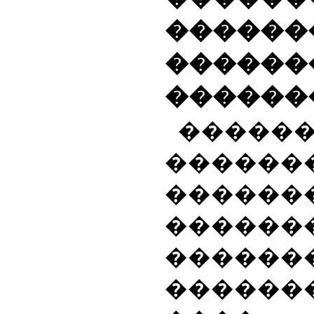
������
�����
������
�����
������
�����
������
������
������