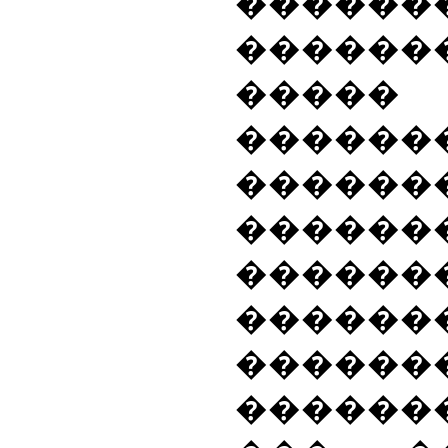
������
������
����
������
������
������
������
������
������
������