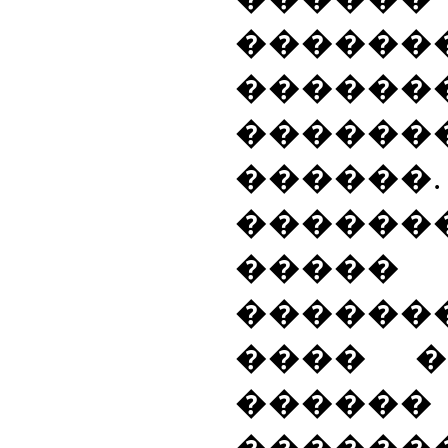
������
������
�����
������.
������
�����
������
���� �
������