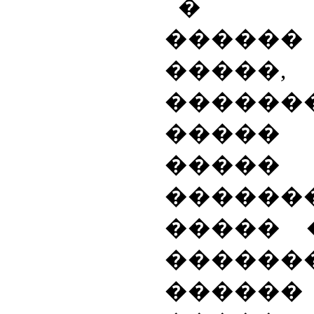
� ��
�����
�����,
������
�����
�����
������
����� 
������
�����