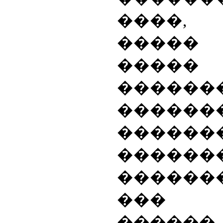
����, 
�����
����
������
������
������
������
�������
��� �
������