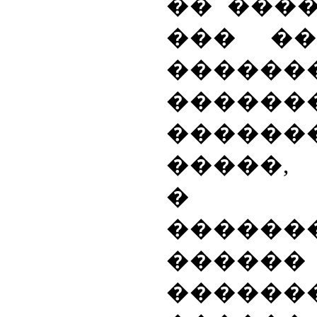
�� ����
��� ��
������
������
������
�����,
� ��
����
�����
�����