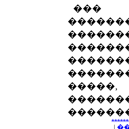
���
������
�����
������
������
������
�����
�����
������
������
|
�