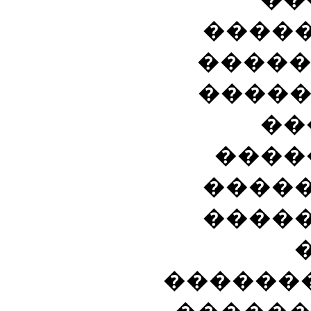
����
�����
����
��
����
����
����
������