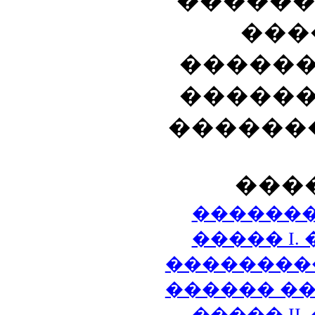
������
���
������
������
������
���
������
����� I.
��������� 
������ ���
����� II