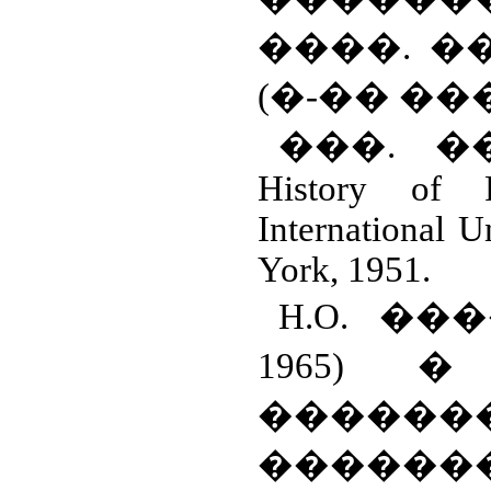
����. ��.,
(�-�� �
���
.
�
History of R
International U
York
, 1951.
H
.
O
. ���
1965) 
������
������