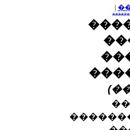
|
�
������
����
��
��
���
(�
�
������
��