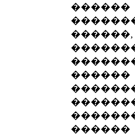
������
�����
������
����
������
���
������
������
�����
���