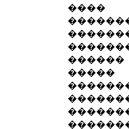
���� 
������
���
������
������
����� 
������
������
������
������