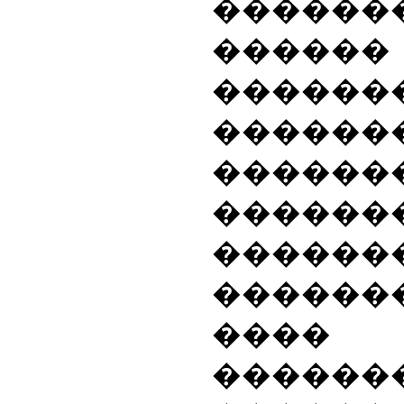
������
�����
������
�������
������
������
������
������
���
������