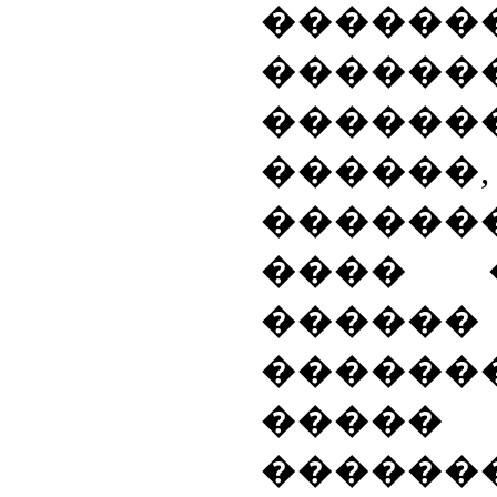
������
������
������
����
������
���� �
����
������
����
������