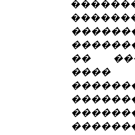
����
�������� (
������
������
�� ��
���� 
�������
������
�����
�����