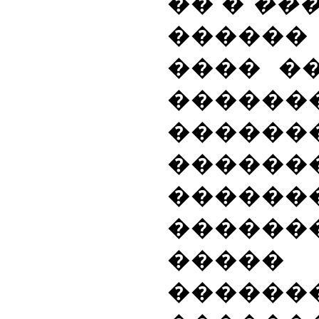
�� �
���
�����
���� �
������
�����
������
������
������
����� 
������