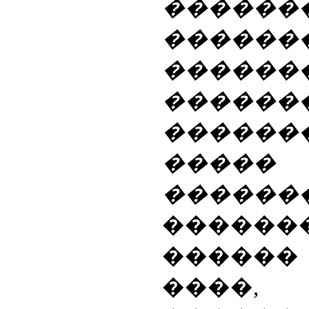
������
����
�����
������
������
�����
�������
�����
�����
���