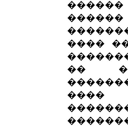
�����
������
�����
���� �
������
�� ��
�����
���
����
������