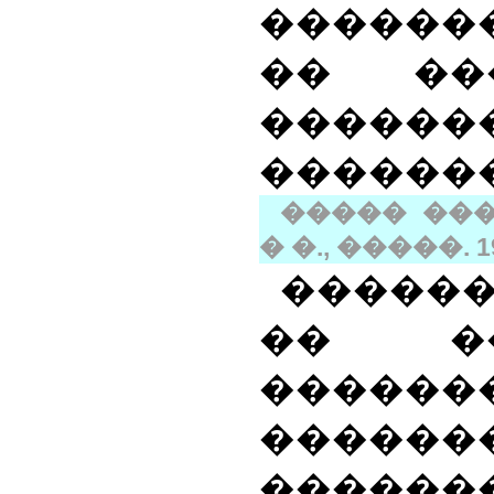
������
�� ��
�������
������
����� ���
� �., �����. 19
������
�� �
�����
������
�����