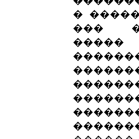
������
� �����
��� �
�����
������
������
������
������
�����
������