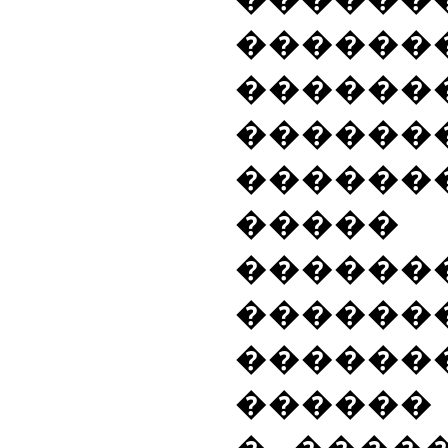
������
������
����
�����
���
����
�����
����
������