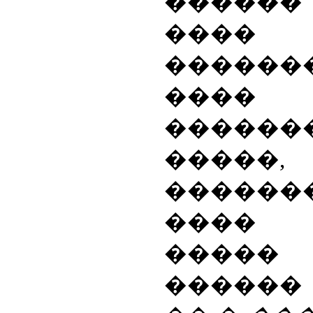
�����
���� 
������
���
������
�����
������
���� 
�����
����