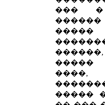
��� �
�����
�����
������
�����
����� 
����,
������
����� 
�� ��� 