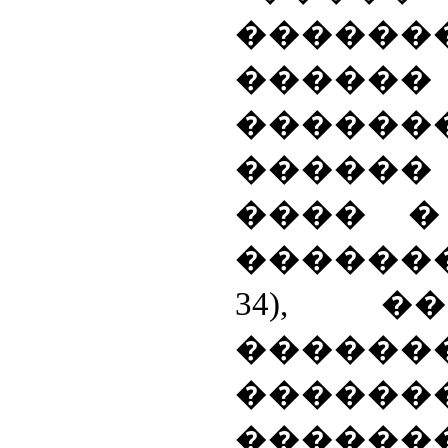
������
������
����
�����
���� �
�������
34), �
�����
������
����