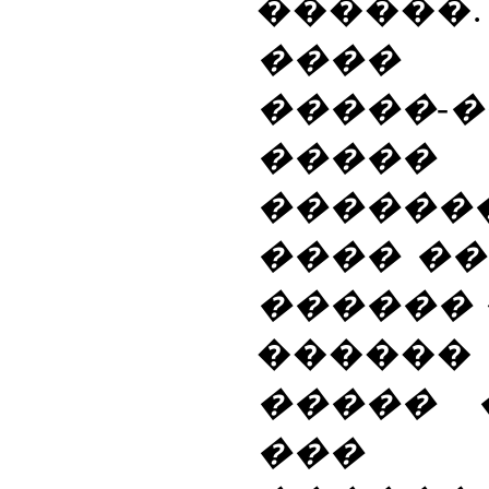
������. 
����
�����
�����
�������
���� ��
������ 
������
����� 
���