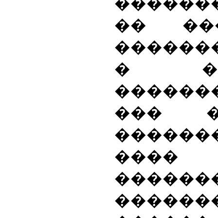
������
�� ��
������
� ���
�����
��� �
������
����
������
������