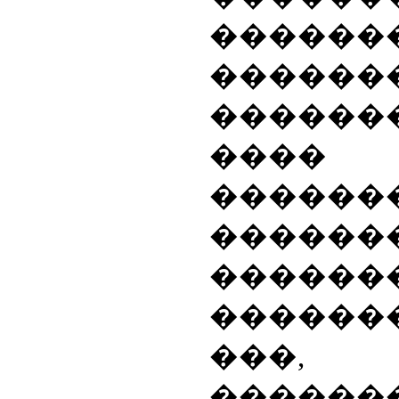
������
�������
������
��
������
������
������
������
���
������