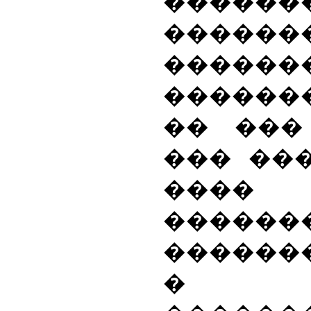
���
�����
������
�������
�� ���
��� ��
���� 
������
������
� ��