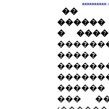
����������
|
�� 
������
� ���
����
�����
������
�����
������
��� �