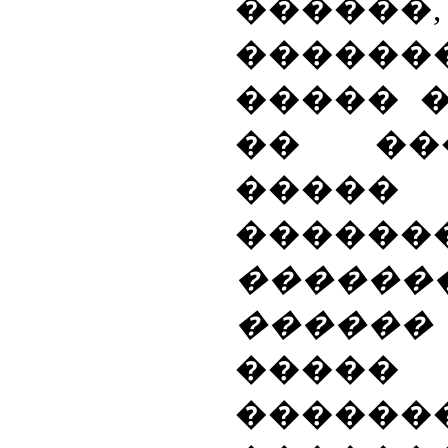
������,
�����
����� �
�� ��
�����
������
������
�����
��
������