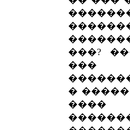
������
������
������
���? ��
���
������
� �����
��
�����