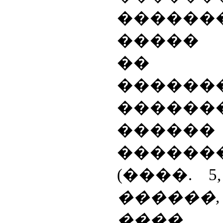
�����
����� 
��
�����
������
�����
�����
(����. 5
������,
��