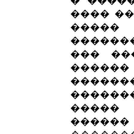
� ����
���� ��
�����
�����
��� ��
������
������
������
�����
�����