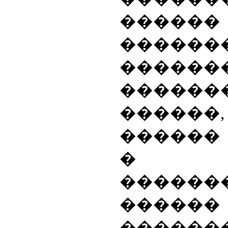
������
������
������
������
����
������
� ��
������
������
������