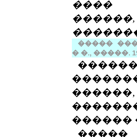
���� 
������,
������
����� ���
� �., �����. 19
���
�������
������
����
������ 
�����