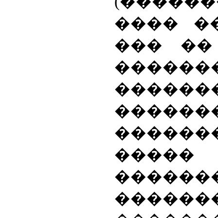
(����
���� ��
��� ��
�����
������
������
�������
���
������
������