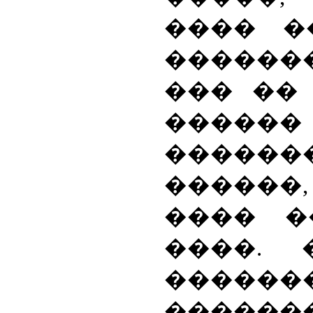
���� �
�����
��� ��
����
�����
������
���� �
����.
������
������