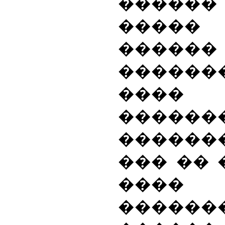
������
�����
����
�����
��
������
������
��� �� 
���� 
������