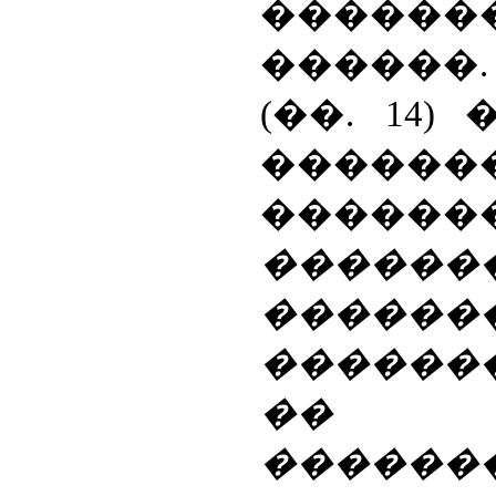
�����
������
(��. 14
������
�����
������
������
�����
��
������