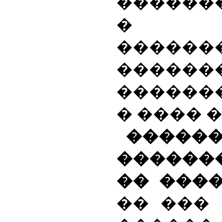
�������
� ��
�����
���
������
� ���� 
�����
�����
�� ����
�� ��� 