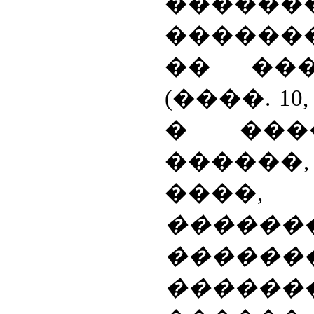
������
������
�� ��
(����. 10,
� ���
������,
��
������
������
������