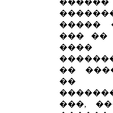
���
������
����� 
��� ��
��
������
�� ���
�� �
�������
���, �