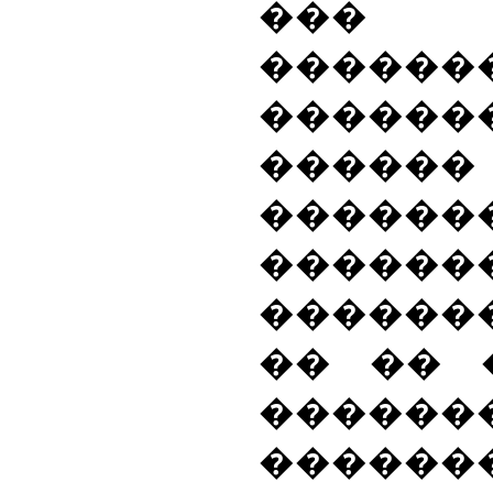
���
������
�������
����
������
������
������
�� �� 
�����
������