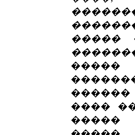
������
�����
����� 
�����
�����
������
�����
���� �
�����
�����,