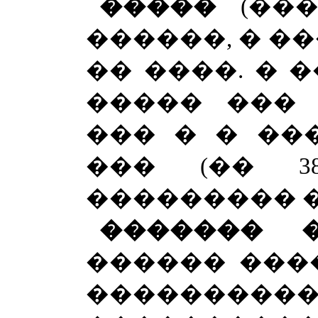
�����
(��
������, � ���
�� ����. � 
����� ��� 
��� � � ���
��� (�� 38
��������� � 
�������
������ �����
����������