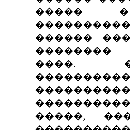
����� 
��������
������ ���
��������
����. 
�������
�������
��������
�����, ��
����������