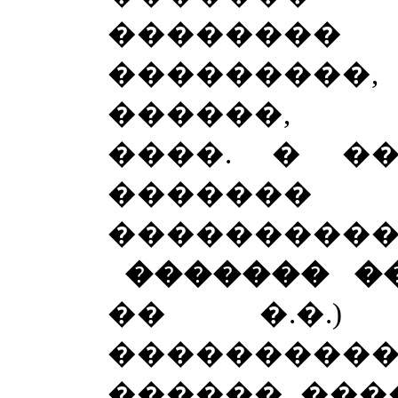
�������
��������
������, 
����. � �
�������
���������� 
������� �
�� �.�.
��������
������ ���