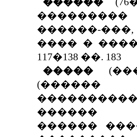
������
(7
�������
������-���
���� � ����
117�138 ��. 183
�����
(�
(�����
��������
������ �
������ ���