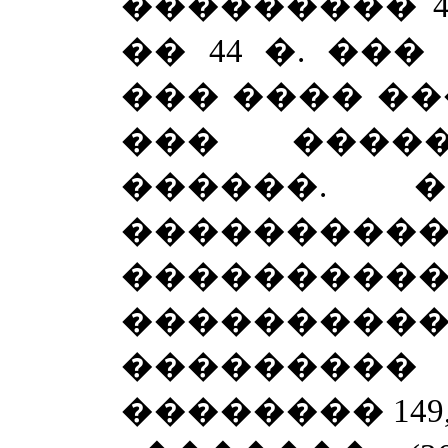
��������� 43 �
�� 44 �. ���
��� ���� ��
��� ����
������. �
����������
��������
�������
���������
�������� 149, 1