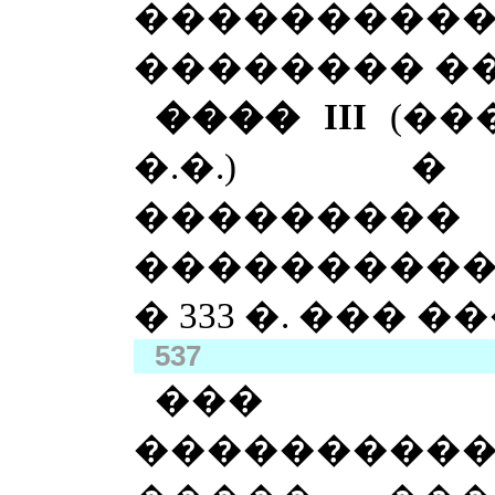
���������
�������� ��
����
III
(��
�.�.) �
�������
����������
� 333 �. ��� �
537
��� ��
����������