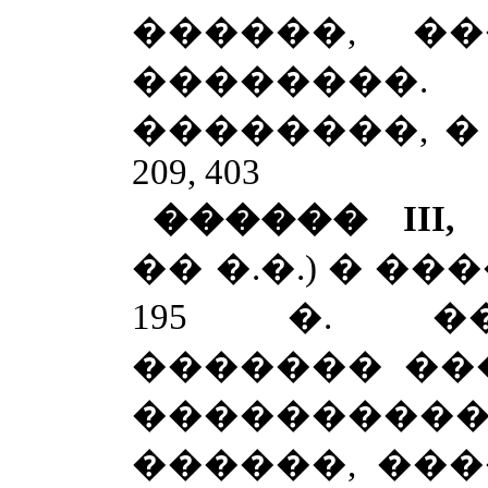
������, �
��������
��������, � 6
209, 403
������
III
,
�� �.�.) � ���
195 �. ��
������� ���
�������
������, ��