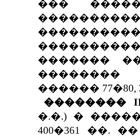
��� �����
���������
�����
��������
������� �
�������
������ 77�80, 327
��������
I
�.�.) � ���
400�361 ��. ��