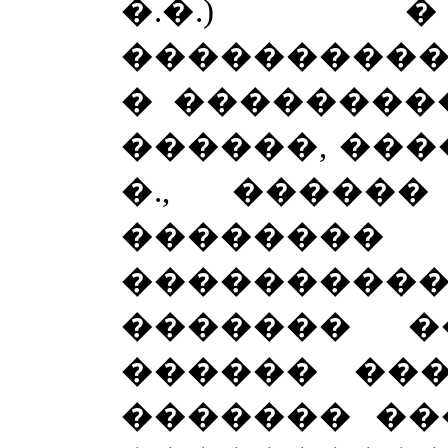
�.�.) 
����������
� ��������
������, ���
�., ������
�������
��������
������� �
������ ���
������� ��