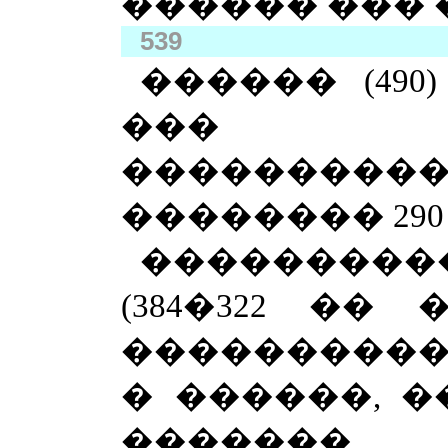
������ ��� 
539
������ (490)
��� ��
��������
�������� 290
��������
(384�322 ��
����������
� ������, �
������