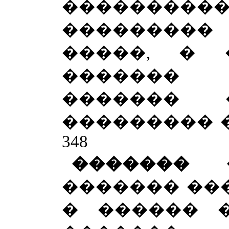
���������
��������
�����, � 
������� 
������� 
��������� � �
348
�������
������� ���
� ������ 