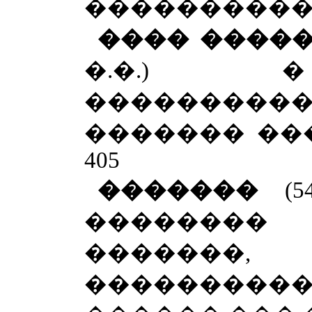
���������� � �
���� ����
�.�.) 
���������
������� ���
405
�������
(
�������� 
�������
����������