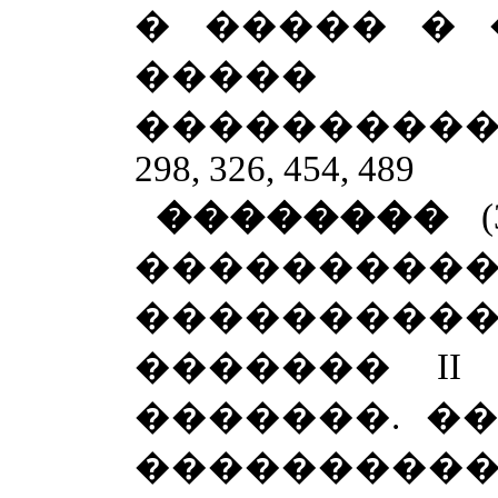
� ����� � �
����� �
����������� �
298, 326, 454, 489
��������
���������
�������
�������
II
�������. �
�������