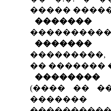
����� ����� ��
�������
�
������������
������� 
���������
�� ������� 
��������
(���� �� �
�������
���������