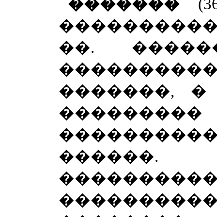
�������
(
����������� 
��. ����
�������
�������, �
�������
���������
������.
�������
����������