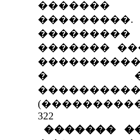
������� 
���������
�������
������� ��
����������
� ����
��������
(���������
322
������� 