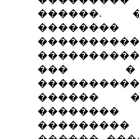
������.
������
���������
���������
��� � 
����������
������ �
�������
��������� �