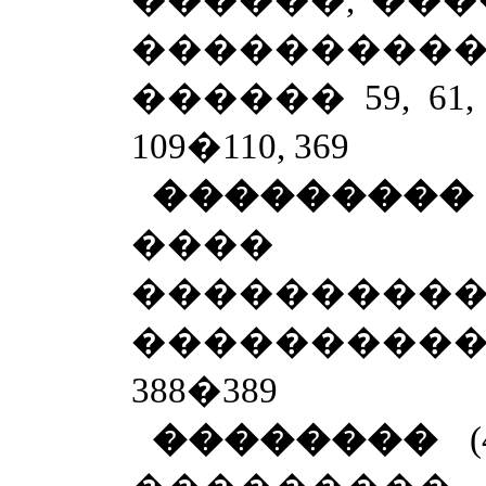
������, ���
���������
������ 59, 61, 71,
109�110, 369
��������
���� 
�������
����������
388�389
��������
(