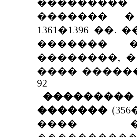
���������
������� �
1361�1396 ��
������� 
��������, � 
���� �����
92
���������
�������
(356
���� 