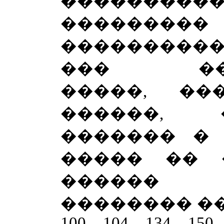
���������
��������� 3
����������
��� ���
�����, ��
������, 
������� � 
����� �� 
������ 
�������� ���
100, 104, 134, 150,