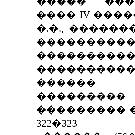
����� ���
����
IV
�����
�.�., �����
���������
�������
����������
������ 
��������
��������� 
322�323