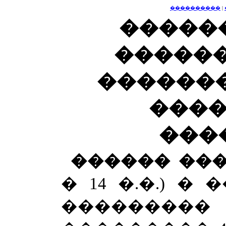
����������
|
�����
������
������
���
���
������ ��
� 14 �.�.) 
������