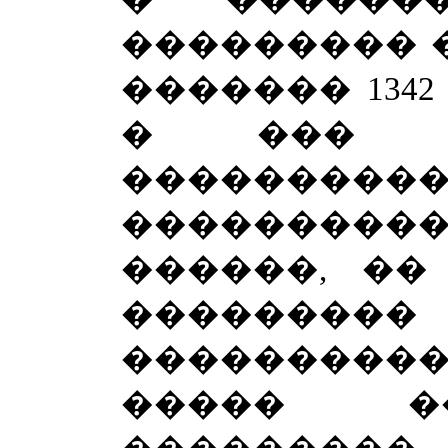
��������� �
������� 1342
� ��� �
���������
���������
������, ��
����
��������
����� �