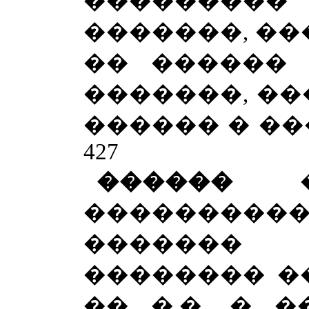
���������
�������, ��
�� ������ 
�������, ���
������ � ��
427
������
����������
�������
�������� ��
�� �.�. � 