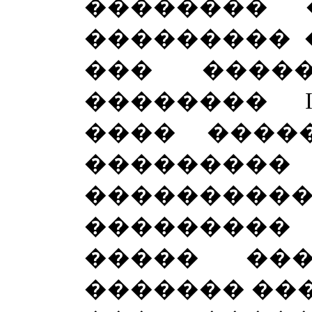
�������� 
��������� 
��� ����
��������
���� ����
��������
���������
���������
����� ��
������� ���