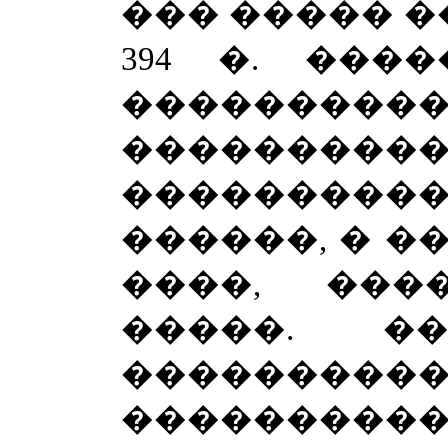
��� ����� �
394 �. ���
��������
����������
�������
������, � �
����, ���
�����. 
����������
����������