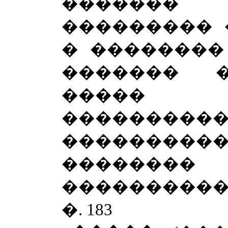
������
��������� 
� ��������
������� 
����� 
�������
���������
��������
����������
�. 183