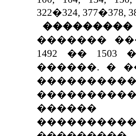
322�324, 377�378, 38
�������
������� ��
1492 �� 1503
������. � 
���������
�������
������
��������
���������