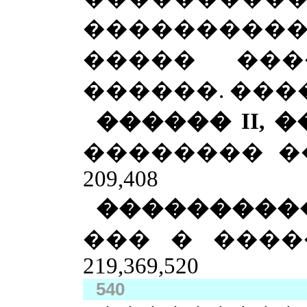
���������
����� ��
������. ���� �
������
II
, 
�������� ���
209,408
���������
��� � �������
219,369,520
540