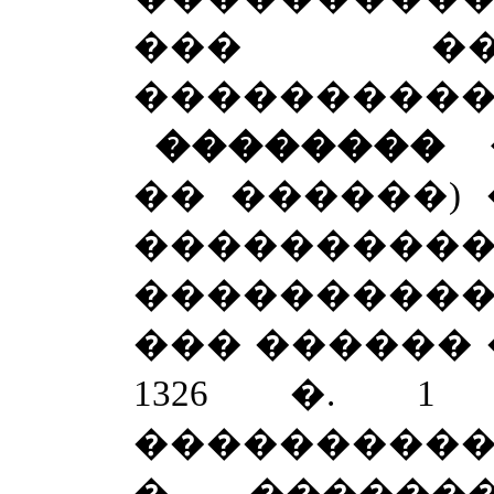
��� ��
����������� �
�������� 
�� ������)
�����
���������
��� ������ 
1326 �. 1
����������
� ������