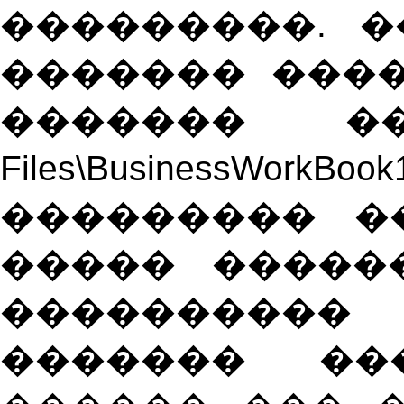
���������. 
������� ���
������� ����
Files\BusinessWorkBook1
��������� �
����� �����
����������
������� ��