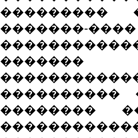
��������� 
�������-����
�����������
������
��������
���������� 
�������� �
�����������