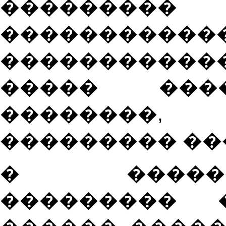
���������
��������
������������
����� ���
��������, 
��������� ��
�
�����
��������� 