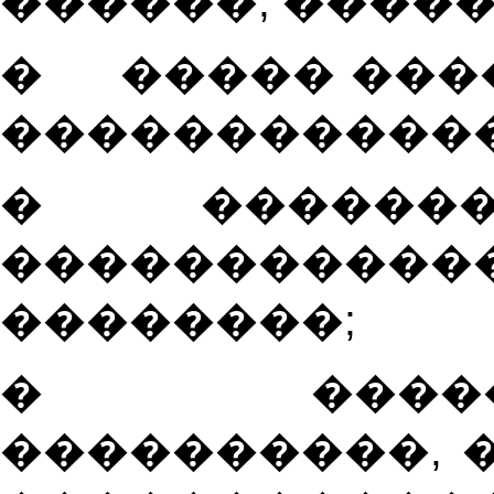
������, �����
�
����� ���
������������
�
�������
���������
��������;
�
����
����������, 