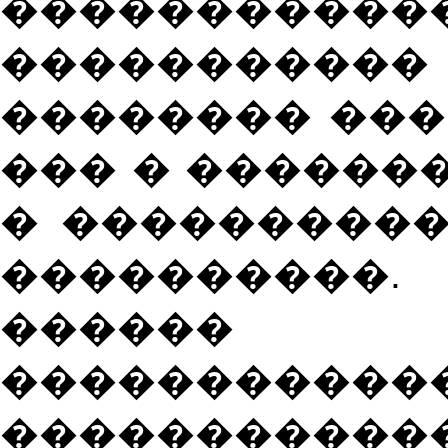
�����������
����������
�������� ���
��� � ������
� ���������
����������
������ ��
��������
����������