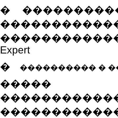
�
����������
�����������
�����������
Expert
�
�
��������� � 
����� 
�����������
������������