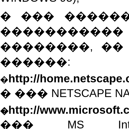
� ��� �����
�����������
��������, ��
������:
http://home.netscape
�
�
���
NETSCAPE NA
http://www.microsoft
�
���
MS
In