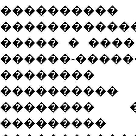
���������
����������
����� � ���
������-���
�������
��������
�������� �
���������