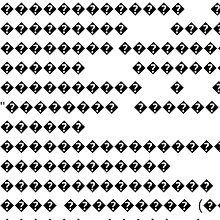
������������� �
��������� ��
�������� �������
������ ������
���������� � �
"�������� ������
������
���������������
������������
��������������� 
���� ��������� (�