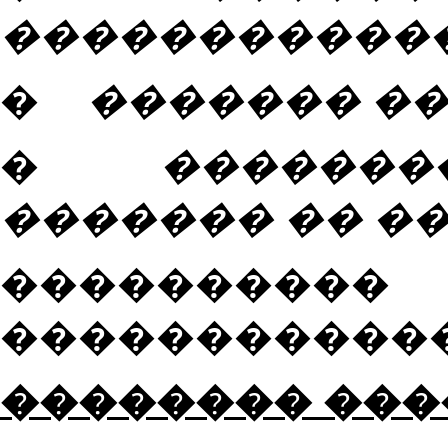
������������
�
������� ��
�
�������
������� �� �
���������
������������
�������� ���