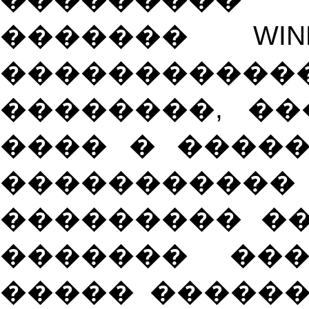
�������
WI
�����������
��������, �
���� � ����
����������
��������� ��
������� ���
����� �����