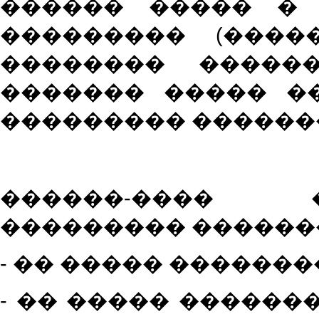
������ ����� � 
��������� (����
�������� �����
������� ����� �
��������� ������
������-���� 
��������� ������
- �� ����� �������
- �� ����� ������