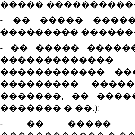
����� �����������
- �� ����� ����
��������� ������
- �� ����� �����
�����������
������������ ��
��������� �����
�������, �� ����
������� � ��.);
- �� ����� 