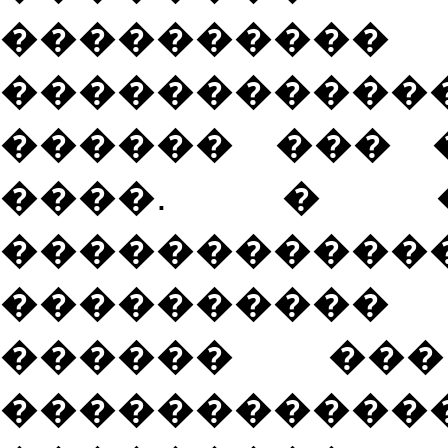
����������
�����������
������ ��� 
����. � �
����������
���������
������ ���
�����������