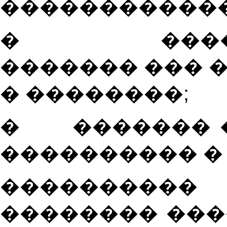
������������
�
���
������� ��� 
� ��������;
�
������� 
���������� �
���������
�������� ���