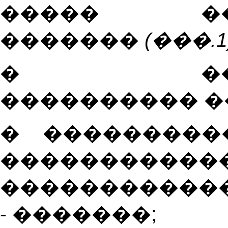
����� ���
�������
(���.1)
�
�
���������� �
�
����������
�����������
�����������
- �������;