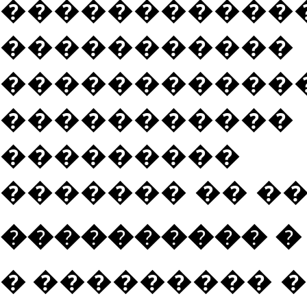
�������
�����������
�����������
����������
���������
������� �� ��
���������� �
�
��������� �� �