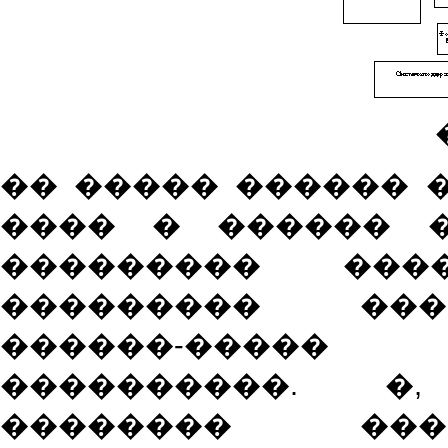
�� ����� ������ 
���� � ������ �
��������� ���
��������� ���
������-����
����������. �
�������� ���