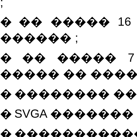
;
�
�� ����� 1
������ ;
�
�� ����� 
����� �� ����
�
�������� �� 3
�
S
VGA ������� ( 6
�
�����������