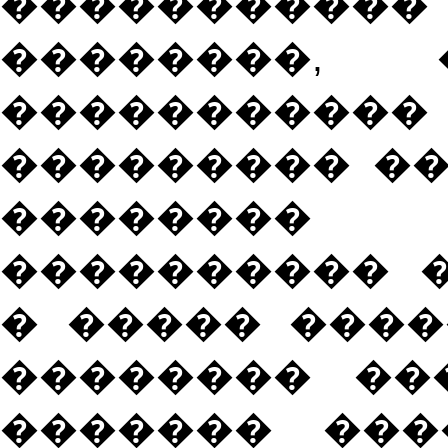
����������
��������,
���������
��������� �
�������� 
���������� �
� ����� ���
�������� ��
������� ���