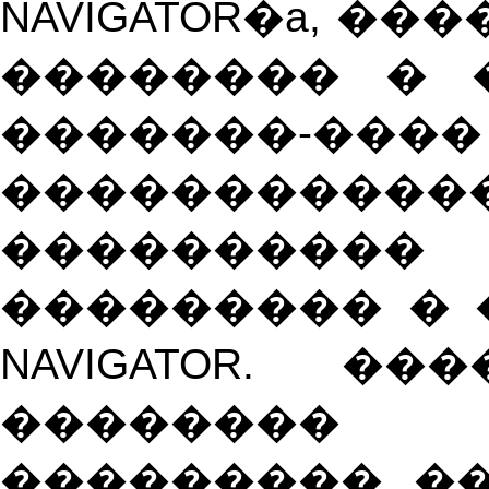
NAVIGATOR
�
a
, ���
�������� � 
�������-����
����������
�������
��������� �
NAVIGATOR
. ���
�������
���������, �