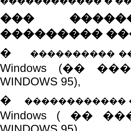
������������ � �
��� �����
��������� ��
�
�
��������� 
Windows
(�� ���
WINDOWS
95),
�
�
�����������
Windows
( �� ��
WINDOWS
95),