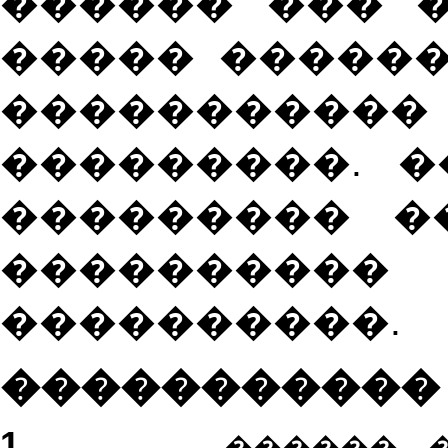
������ ��� �
����� ������
����������
���������. 
��������� �
���������
����������.
�����������
1.
�
����� 