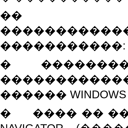
�� ��
�����������
�����������:
�
��������
����������
������
WINDOWS
�
���� �� �