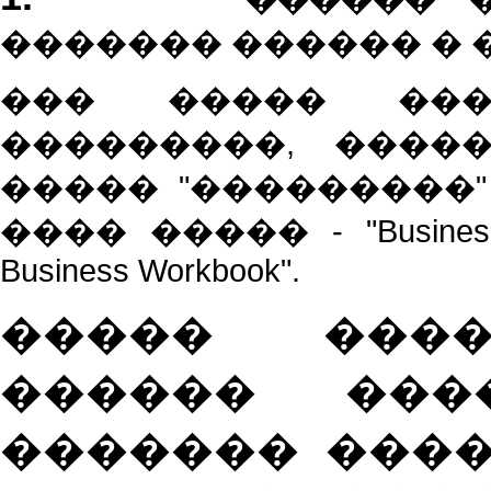
������� ������ � 
��� ����� ���
���������, ����
����� "���������
���� ����� - "
Busines
Business
Workbook
".
����� ����
������ ���
������� ����