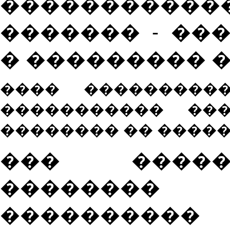
���������
������� - ��
� ��������� 
�
��� ���������
����������� ��
�������� �� �����
��� �����
�������
���������