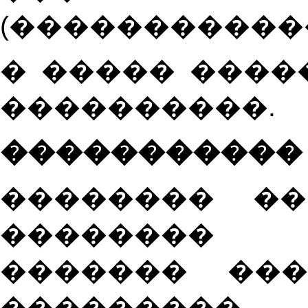
(�����������
� ����� ����
����������.
�����������
�������� ��
�������� 
������� ��
��������� 