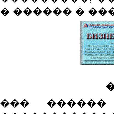
� ������ � �
�
��� ������