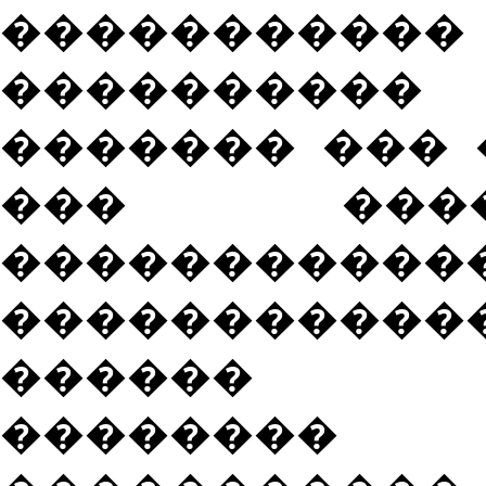
��������
����������
������� ��� 
��� ���
�����������
����������
������ ��
�������