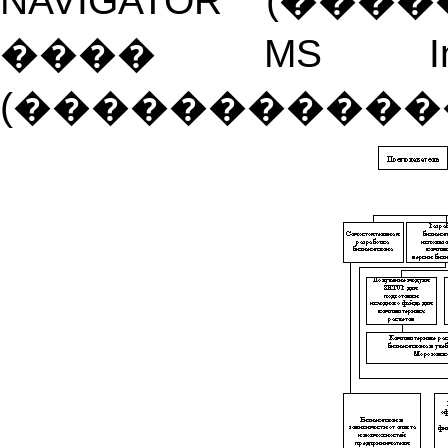
NAVIGATOR
(�����
����
MS
I
(�����������