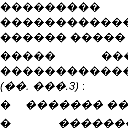
���������
�����������
������ �����
����� ��
�����������
(��. ���.3)
:
�
������� ��
�
������